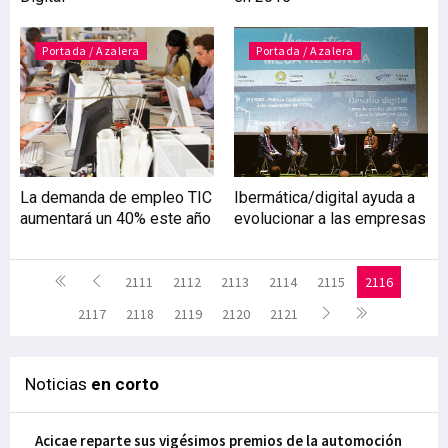
Portada / Azalera
Portada / Azalera
La demanda de empleo TIC
Ibermática/digital ayuda a
aumentará un 40% este año
evolucionar a las empresas
2111
2112
2113
2114
2115
2116
2117
2118
2119
2120
2121
Noticias
en corto
Acicae reparte sus vigésimos premios de la automoción