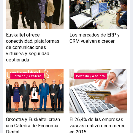
unas pocas plantas a nivel
mundial”. El material con
el que se trabajará en las
instalaciones es el acero
de calidades Strenx (acero
Euskaltel ofrece
Los mercados de ERP y
de alto límite elástico) y la
conectividad, plataformas
CRM vuelven a crecer
mundialmente conocida
de comunicaciones
como Hardox, (acero
virtuales y seguridad
antidesgaste). Este
gestionada
material se envía desde
Suecia por barco di
Portada / Azalera
Portada / Azalera
Orkestra y Euskaltel crean
El 26,4% de las empresas
una Cátedra de Economía
vascas realizó ecommerce
Digital
en 2015