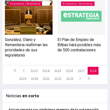
Economía / Ekonomia
Economía / Ekonomia
González, Olano y
El Plan de Empleo de
Rementeria reafirman las
Bilbao hará posibles más
prioridades de sus
de 500 contrataciones
legislaturas
2113
2114
2115
2116
2117
2118
2119
2120
2121
2122
2123
Noticias
en corto
Acicae reparte sus vigésimos premios de la automoción