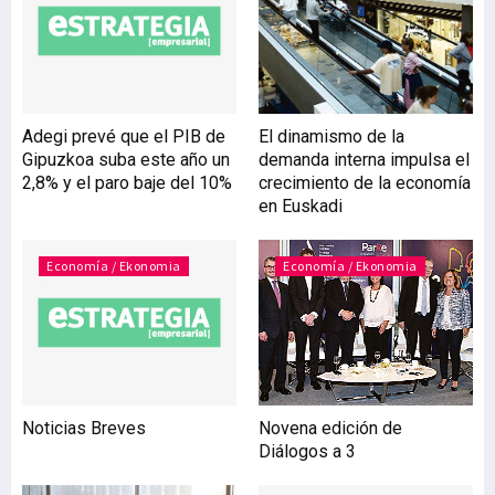
Gestión Avanzada, los
actos de la primera
semana se concentrarán
en el Palacio Euskalduna
de Bilbao bajo el formato
Adegi prevé que el PIB de
El dinamismo de la
de congreso. Cada uno de
Gipuzkoa suba este año un
demanda interna impulsa el
los días estará dedicado a
2,8% y el paro baje del 10%
crecimiento de la economía
uno de los elementos del
en Euskadi
Modelo de Gestión
Avanzada: Estrategia,
Personas, Clientes,
Economía / Ekonomia
Economía / Ekonomia
Sociedad e Innovación
Posteriorment
Noticias Breves
Novena edición de
Diálogos a 3