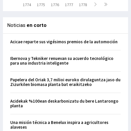
1774
1775
1776
1777
1778
Noticias
en corto
Acicae reparte sus vigésimos premios de la automoción
Ibernova y Tekniker renuevan su acuerdo tecnológico
para una industria inteligente
Papelera del Oriak 3,7 milioi euroko dirulaguntza jaso du
Zizurkilen biomasa planta bat eraikitzeko
Acidekak %100ean deskarbonizatu du bere Lantarongo
planta
Una misión técnica a Benelux inspira a agricultores
alaveses