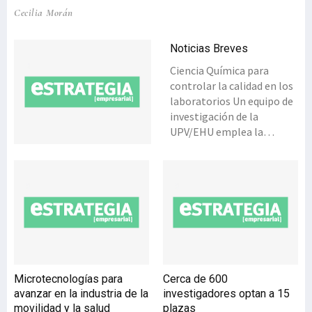
Cecilia Morán
Noticias Breves
Ciencia Química para
controlar la calidad en los
laboratorios Un equipo de
investigación de la
UPV/EHU emplea la
química analítica para
solucionar los problemas
de laboratorios
industriales y oficiales. Las
empresas necesitan de la
I+D+i para competir a
nivel internacional, lo que
obliga a introducir el
concepto de calidad en sus
Microtecnologías para
Cerca de 600
procesos y productos. El
avanzar en la industria de la
investigadores optan a 15
término ‘calidad’ tiene
movilidad y la salud
plazas