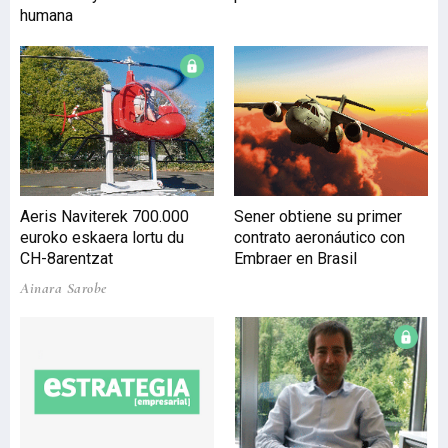
diferentes percepciones y
humana
significados, pero su
objetivo es, siempre,
satisfacer las expectativas
y necesidades de los
clientes. El aseguramiento
de este parámetro se lleva
a cabo, normalmente, por
procedimientos de control
de calidad. Una
Aeris Naviterek 700.000
Sener obtiene su primer
investigación de la
euroko eskaera lortu du
contrato aeronáutico con
UPV/EHU h
CH-8arentzat
Embraer en Brasil
Ainara Sarobe