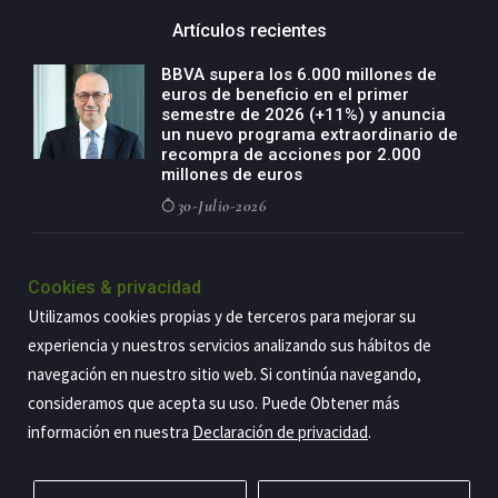
Artículos recientes
BBVA supera los 6.000 millones de
euros de beneficio en el primer
semestre de 2026 (+11%) y anuncia
un nuevo programa extraordinario de
recompra de acciones por 2.000
millones de euros
30-Julio-2026
BBVA acelera el crecimiento de su
negocio agro con un modelo global
Cookies & privacidad
de especialización presente en siete
Utilizamos cookies propias y de terceros para mejorar su
países
experiencia y nuestros servicios analizando sus hábitos de
29-Julio-2026
navegación en nuestro sitio web. Si continúa navegando,
consideramos que acepta su uso. Puede Obtener más
información en nuestra
Declaración de privacidad
.
Copyright@2026 Estrategia Empresarial
Privacidad
Aviso legal
Política de cookies
Contacto
RSS