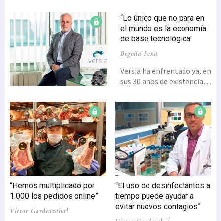
“Lo único que no para en
el mundo es la economía
de base tecnológica”
Begoña Pena
Versia ha enfrentado ya, en
sus 30 años de existencia,
dos o tres crisis de
envergadura, tal y como
recuerda su presidente,
Manu Mosteiro, quien
reflexiona y destaca que la
tecnología está siendo
clave para que la
catástrofe no sea aún
mayor.Versia es un grupo
“Hemos multiplicado por
“El uso de desinfectantes a
tecnológico con sede en
1.000 los pedidos online”
tiempo puede ayudar a
Euskadi, integrado en la
evitar nuevos contagios”
Víctor Gardeazabal
actualidad por ocho