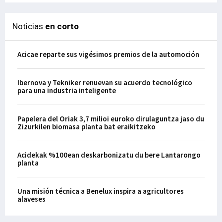
Noticias
en corto
Acicae reparte sus vigésimos premios de la automoción
Ibernova y Tekniker renuevan su acuerdo tecnológico
para una industria inteligente
Papelera del Oriak 3,7 milioi euroko dirulaguntza jaso du
Zizurkilen biomasa planta bat eraikitzeko
Acidekak %100ean deskarbonizatu du bere Lantarongo
planta
Una misión técnica a Benelux inspira a agricultores
alaveses