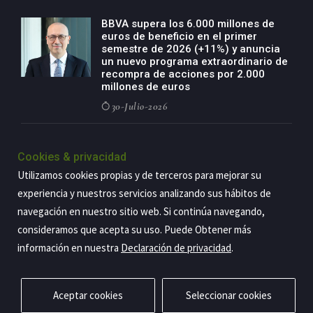
BBVA supera los 6.000 millones de
euros de beneficio en el primer
semestre de 2026 (+11%) y anuncia
un nuevo programa extraordinario de
recompra de acciones por 2.000
millones de euros
30-Julio-2026
BBVA acelera el crecimiento de su
negocio agro con un modelo global
Cookies & privacidad
de especialización presente en siete
Utilizamos cookies propias y de terceros para mejorar su
países
experiencia y nuestros servicios analizando sus hábitos de
29-Julio-2026
navegación en nuestro sitio web. Si continúa navegando,
consideramos que acepta su uso. Puede Obtener más
información en nuestra
Declaración de privacidad
.
Copyright@2026 Estrategia Empresarial
Privacidad
Aviso legal
Política de cookies
Contacto
RSS
Aceptar cookies
Seleccionar cookies