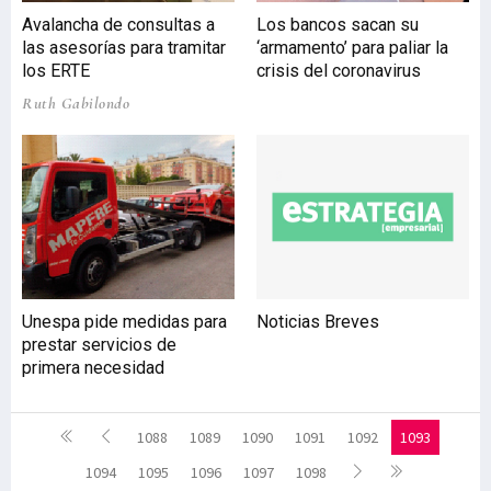
Avalancha de consultas a
Los bancos sacan su
las asesorías para tramitar
‘armamento’ para paliar la
los ERTE
crisis del coronavirus
Ruth Gabilondo
Unespa pide medidas para
Noticias Breves
prestar servicios de
primera necesidad
1088
1089
1090
1091
1092
1093
1094
1095
1096
1097
1098