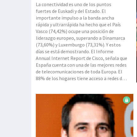
La conectividad es uno de los puntos
fuertes de Euskadi y del Estado. El
importante impulso a la banda ancha
rápida y ultrarrápida ha hecho que el País
Vasco (74,42%) ocupe una posición de
liderazgo europeo, superando a Dinamarca
(73,60%) y Luxemburgo (73,31%). Y estos
días se está demostrando. El Informe
Annual Internet Report de Cisco, señala que
España cuenta con una de las mejores redes
de telecomunicaciones de toda Europa. El
88% de los hogares tiene acceso a redes de
banda ancha ultrarrápida, actualmente
disfruta de la mayor velocidad media de 4G
de Europa Occidental, y destaca en
conectividad móvil. A cierre de 2019, había
10,2 millo