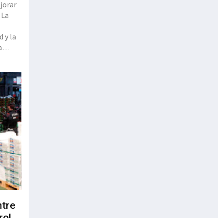
jorar
 La
 y la
a
ltimas
s que
ntre
rol