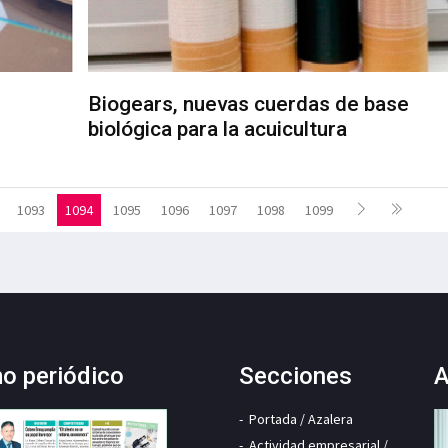
Biogears, nuevas cuerdas de base
biológica para la acuicultura
1093
1094
1095
1096
1097
1098
1099
mo periódico
Secciones
A
Portada / Azalera
Actividad empresarial /