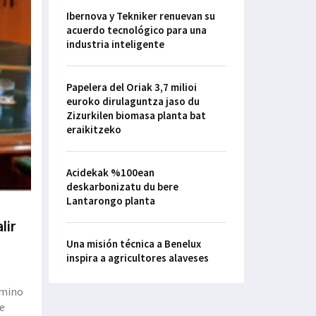
Ibernova y Tekniker renuevan su
acuerdo tecnológico para una
industria inteligente
Papelera del Oriak 3,7 milioi
euroko dirulaguntza jaso du
Zizurkilen biomasa planta bat
eraikitzeko
Acidekak %100ean
deskarbonizatu du bere
Lantarongo planta
lir
Una misión técnica a Benelux
inspira a agricultores alaveses
rmino
ue