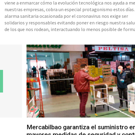
viene a enmarcar cómo la evolución tecnológica nos ayuda a me
nuestras empresas, cobra un especial protagonismo estos días.
alarma sanitaria ocasionada por el coronavirus nos exige ser
solidarios y responsables evitando poner en riesgo nuestra salud
de los que nos rodean, interactuando lo menos posible de form
presencial. Como consecuencia de ello, hemos asistido en las ú
semanas a un proceso de cambio acelerado en aquellos negocio
encuentran en el teletrabajo una alternativa real para seg
Mercabilbao garantiza el suministro e
mayores medidas de seguridad y cont