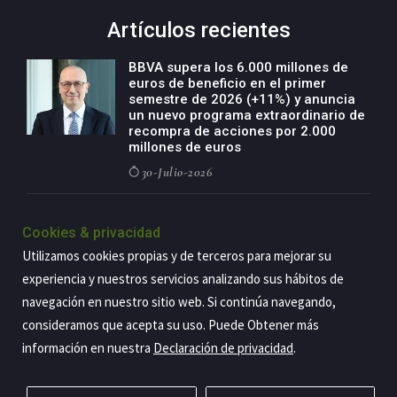
Artículos recientes
BBVA supera los 6.000 millones de
euros de beneficio en el primer
semestre de 2026 (+11%) y anuncia
un nuevo programa extraordinario de
recompra de acciones por 2.000
millones de euros
30-Julio-2026
BBVA acelera el crecimiento de su
negocio agro con un modelo global
Cookies & privacidad
de especialización presente en siete
Utilizamos cookies propias y de terceros para mejorar su
países
experiencia y nuestros servicios analizando sus hábitos de
29-Julio-2026
navegación en nuestro sitio web. Si continúa navegando,
consideramos que acepta su uso. Puede Obtener más
información en nuestra
Declaración de privacidad
.
Copyright@2026 Estrategia Empresarial