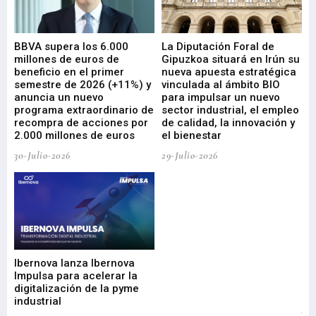
e
BBVA supera los 6.000
La Diputación Foral de
En
millones de euros de
Gipuzkoa situará en Irún su
em
beneficio en el primer
nueva apuesta estratégica
de
ad
semestre de 2026 (+11%) y
vinculada al ámbito BIO
En
anuncia un nuevo
para impulsar un nuevo
En
programa extraordinario de
sector industrial, el empleo
29-
recompra de acciones por
de calidad, la innovación y
2.000 millones de euros
el bienestar
30-Julio-2026
29-Julio-2026
Mi
nu
di
Ibernova lanza Ibernova
ma
Impulsa para acelerar la
in
digitalización de la pyme
mi
industrial
de
te