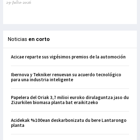
29-Julio-2026
el
29-
Noticias
en corto
Acicae reparte sus vigésimos premios de la automoción
Ibernova y Tekniker renuevan su acuerdo tecnológico
para una industria inteligente
Papelera del Oriak 3,7 milioi euroko dirulaguntza jaso du
Zizurkilen biomasa planta bat eraikitzeko
Acidekak %100ean deskarbonizatu du bere Lantarongo
planta