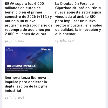
e
BBVA supera los 6.000
La Diputación Foral de
En
millones de euros de
Gipuzkoa situará en Irún su
em
beneficio en el primer
nueva apuesta estratégica
de
ad
semestre de 2026 (+11%) y
vinculada al ámbito BIO
En
anuncia un nuevo
para impulsar un nuevo
En
programa extraordinario de
sector industrial, el empleo
29-
recompra de acciones por
de calidad, la innovación y
2.000 millones de euros
el bienestar
30-Julio-2026
29-Julio-2026
Mi
nu
di
Ibernova lanza Ibernova
ma
Impulsa para acelerar la
in
digitalización de la pyme
mi
industrial
de
te
29-Julio-2026
el
29-