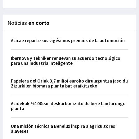
Noticias
en corto
Acicae reparte sus vigésimos premios de la automoción
Ibernova y Tekniker renuevan su acuerdo tecnológico
para una industria inteligente
Papelera del Oriak 3,7 milioi euroko dirulaguntza jaso du
Zizurkilen biomasa planta bat eraikitzeko
Acidekak %100ean deskarbonizatu du bere Lantarongo
planta
Una misión técnica a Benelux inspira a agricultores
alaveses