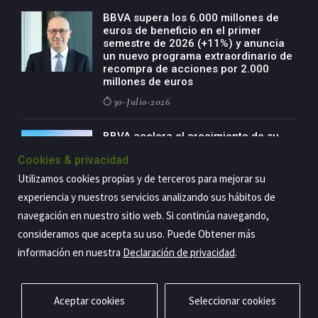
BBVA supera los 6.000 millones de
euros de beneficio en el primer
semestre de 2026 (+11%) y anuncia
un nuevo programa extraordinario de
recompra de acciones por 2.000
millones de euros
30-Julio-2026
BBVA acelera el crecimiento de su
negocio agro con un modelo global
Cookies & privacidad
de especialización presente en siete
países
Utilizamos cookies propias y de terceros para mejorar su
29-Julio-2026
experiencia y nuestros servicios analizando sus hábitos de
navegación en nuestro sitio web. Si continúa navegando,
consideramos que acepta su uso. Puede Obtener más
información en nuestra
Declaración de privacidad
.
Copyright@2026 Estrategia Empresarial
Privacidad
Aviso legal
Política de cookies
Contacto
RSS
Aceptar cookies
Seleccionar cookies