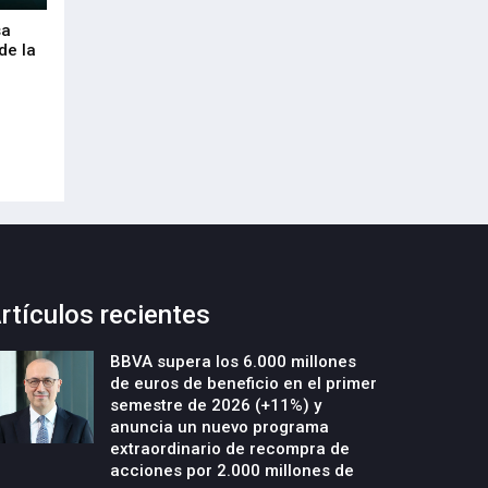
sa
Envalora garantiza a las empresas el
Euskaltel realiza
de la
cumplimiento del Reglamento
centenar de inte
Europeo de Envases y Residuos de
garantizar la con
Envases (PPWR)
29-Julio-2026
29-Julio-2026
rtículos recientes
BBVA supera los 6.000 millones
de euros de beneficio en el primer
semestre de 2026 (+11%) y
anuncia un nuevo programa
extraordinario de recompra de
acciones por 2.000 millones de