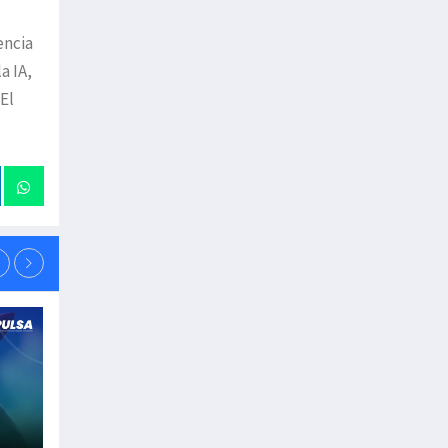
encia
a IA,
El