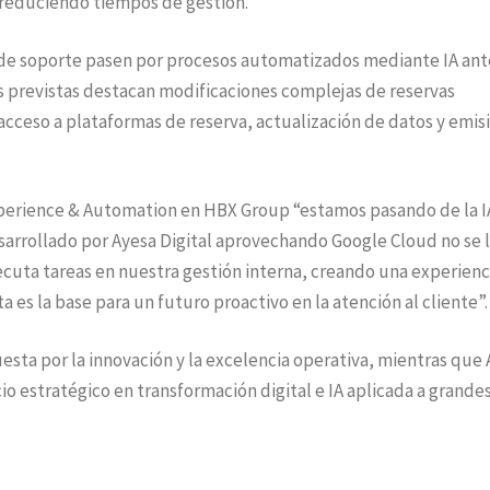
 reduciendo tiempos de gestión.
s de soporte pasen por procesos automatizados mediante IA ant
es previstas destacan modificaciones complejas de reservas
cceso a plataformas de reserva, actualización de datos y emis
perience & Automation en HBX Group “estamos pasando de la I
esarrollado por Ayesa Digital aprovechando Google Cloud no se 
jecuta tareas en nuestra gestión interna, creando una experienc
a es la base para un futuro proactivo en la atención al cliente”.
sta por la innovación y la excelencia operativa, mientras que
o estratégico en transformación digital e IA aplicada a grande