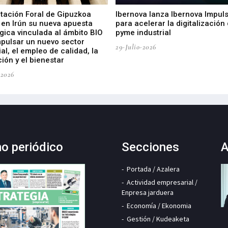
utación Foral de Gipuzkoa
Ibernova lanza Ibernova Impul
 en Irún su nueva apuesta
para acelerar la digitalización 
gica vinculada al ámbito BIO
pyme industrial
mpulsar un nuevo sector
29-Julio-2026
ial, el empleo de calidad, la
ión y el bienestar
-2026
mo periódico
Secciones
A
Portada / Azalera
Actividad empresarial /
Enpresa jarduera
Economía / Ekonomia
Gestión / Kudeaketa