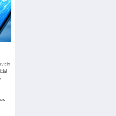
rvicio
icial
y
mes