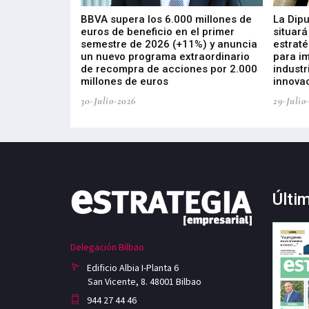
 los nuevos
BBVA supera los 6.000 millones de
La Dip
s de ZIV que, en
euros de beneficio en el primer
situará
de inversión
semestre de 2026 (+11%) y anuncia
estraté
, busca impulsar
un nuevo programa extraordinario
para i
 tecnología
de recompra de acciones por 2.000
industr
ricas del futuro
millones de euros
innovac
30-Julio-2026
29-Julio
Últi
Delegación Bilbao
Edificio Albia I-Planta 6
San Vicente, 8. 48001 Bilbao
944 27 44 46