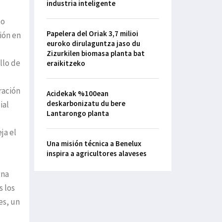
industria inteligente
to
Papelera del Oriak 3,7 milioi
ión en
euroko dirulaguntza jaso du
Zizurkilen biomasa planta bat
llo de
eraikitzeko
ración
Acidekak %100ean
deskarbonizatu du bere
ial
Lantarongo planta
ja el
Una misión técnica a Benelux
inspira a agricultores alaveses
una
s los
es, un