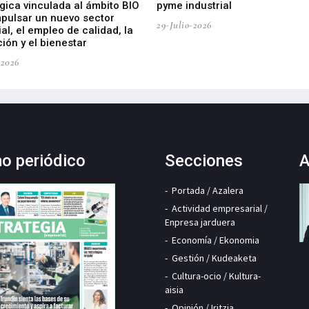
gica vinculada al ámbito BIO
pyme industrial
mpulsar un nuevo sector
29-Julio-2026
ial, el empleo de calidad, la
ión y el bienestar
-2026
mo periódico
Secciones
A
Portada / Azalera
Actividad empresarial /
Enpresa jarduera
Economía / Ekonomia
Gestión / Kudeaketa
Cultura-ocio / Kultura-
aisia
Opinión / Iritzia