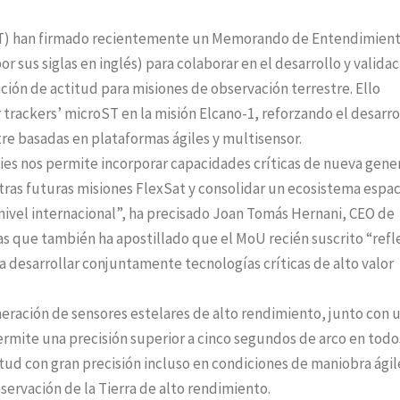
MT) han firmado recientemente un Memorando de Entendimien
us siglas en inglés) para colaborar en el desarrollo y validac
ión de actitud para misiones de observación terrestre. Ello
r trackers’ microST en la misión Elcano-1, reforzando el desarro
e basadas en plataformas ágiles y multisensor.
es nos permite incorporar capacidades críticas de nueva gene
tras futuras misiones FlexSat y consolidar un ecosistema espac
nivel internacional”, ha precisado Joan Tomás Hernani, CEO de
s que también ha apostillado que el MoU recién suscrito “refle
a desarrollar conjuntamente tecnologías críticas de alto valor
eración de sensores estelares de alto rendimiento, junto con 
rmite una precisión superior a cinco segundos de arco en todo
titud con gran precisión incluso en condiciones de maniobra ágil
servación de la Tierra de alto rendimiento.