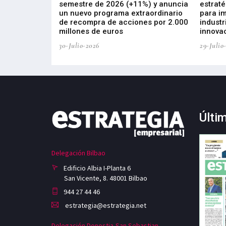
de inversión
semestre de 2026 (+11%) y anuncia
estraté
, busca impulsar
un nuevo programa extraordinario
para i
 tecnología
de recompra de acciones por 2.000
industr
ricas del futuro
millones de euros
innovac
30-Julio-2026
29-Julio
Últi
Delegación Bilbao
Edificio Albia I-Planta 6
San Vicente, 8. 48001 Bilbao
944 27 44 46
estrategia@estrategia.net
Delegación Donostia-San Sebastian