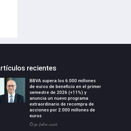
Europeo de Envases y Residuos de
garantizar la con
Envases (PPWR)
29-Julio-2026
29-Julio-2026
rtículos recientes
BBVA supera los 6.000 millones
de euros de beneficio en el primer
semestre de 2026 (+11%) y
anuncia un nuevo programa
extraordinario de recompra de
acciones por 2.000 millones de
euros
30-Julio-2026