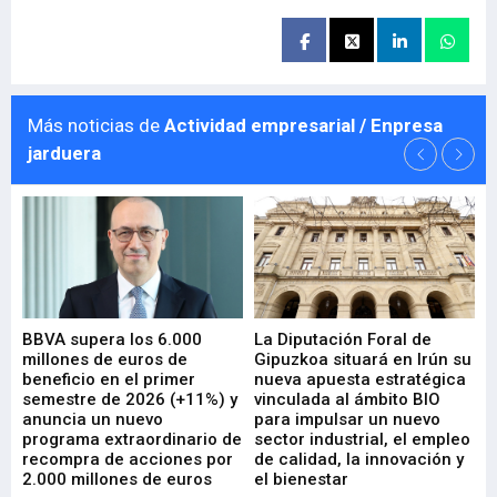
Más noticias de
Actividad empresarial / Enpresa
jarduera
e
BBVA supera los 6.000
La Diputación Foral de
En
millones de euros de
Gipuzkoa situará en Irún su
em
beneficio en el primer
nueva apuesta estratégica
de
ad
semestre de 2026 (+11%) y
vinculada al ámbito BIO
En
anuncia un nuevo
para impulsar un nuevo
En
programa extraordinario de
sector industrial, el empleo
29-
recompra de acciones por
de calidad, la innovación y
2.000 millones de euros
el bienestar