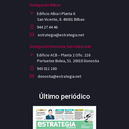
Delegación Bilbao
Edificio Albia I-Planta 6
San Vicente, 8. 48001 Bilbao
944 27 44 46
estrategia@estrategia.net
Delegación Donostia-San Sebastian
Edificio ACB – Planta 2 Ofic. 216
Portuetxe Bidea, 51. 20018 Donostia
943 011 160
donostia@estrategia.net
Último periódico