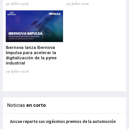
30-Julio-2026
29-Julio-2026
Mi
nu
di
Ibernova lanza Ibernova
ma
Impulsa para acelerar la
in
digitalización de la pyme
mi
industrial
de
te
29-Julio-2026
el
29-
Noticias
en corto
Acicae reparte sus vigésimos premios de la automoción