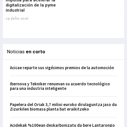
Impulsa para acelerar la
in
digitalización de la pyme
mi
industrial
de
te
29-Julio-2026
el
29-
Noticias
en corto
Acicae reparte sus vigésimos premios de la automoción
Ibernova y Tekniker renuevan su acuerdo tecnológico
para una industria inteligente
Papelera del Oriak 3,7 milioi euroko dirulaguntza jaso du
Zizurkilen biomasa planta bat eraikitzeko
Acidekak %100ean deskarbonizatu du bere Lantarongo