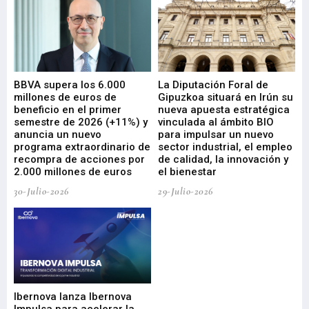
e
BBVA supera los 6.000
La Diputación Foral de
En
millones de euros de
Gipuzkoa situará en Irún su
em
beneficio en el primer
nueva apuesta estratégica
de
ad
semestre de 2026 (+11%) y
vinculada al ámbito BIO
En
anuncia un nuevo
para impulsar un nuevo
En
programa extraordinario de
sector industrial, el empleo
29-
recompra de acciones por
de calidad, la innovación y
2.000 millones de euros
el bienestar
30-Julio-2026
29-Julio-2026
Mi
nu
di
Ibernova lanza Ibernova
ma