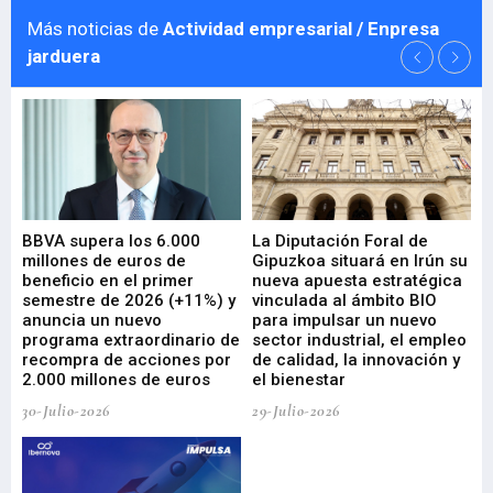
Más noticias de
Actividad empresarial / Enpresa
jarduera
e
BBVA supera los 6.000
La Diputación Foral de
En
millones de euros de
Gipuzkoa situará en Irún su
em
beneficio en el primer
nueva apuesta estratégica
de
ad
semestre de 2026 (+11%) y
vinculada al ámbito BIO
En
anuncia un nuevo
para impulsar un nuevo
En
programa extraordinario de
sector industrial, el empleo
29-
recompra de acciones por
de calidad, la innovación y
2.000 millones de euros
el bienestar
30-Julio-2026
29-Julio-2026