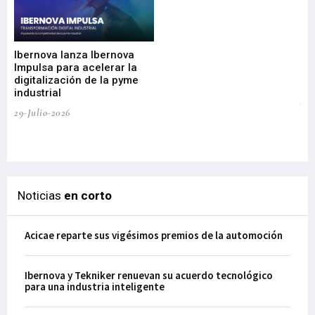
Mi
nu
di
Ibernova lanza Ibernova
ma
Impulsa para acelerar la
in
digitalización de la pyme
mi
industrial
de
te
29-Julio-2026
el
29-
Noticias
en corto
Acicae reparte sus vigésimos premios de la automoción
Ibernova y Tekniker renuevan su acuerdo tecnológico
para una industria inteligente