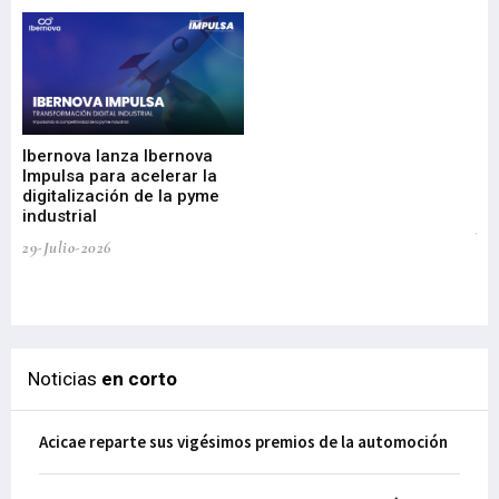
Mi
nu
di
Ibernova lanza Ibernova
ma
Impulsa para acelerar la
in
digitalización de la pyme
mi
industrial
de
te
29-Julio-2026
el
29-
Noticias
en corto
Acicae reparte sus vigésimos premios de la automoción