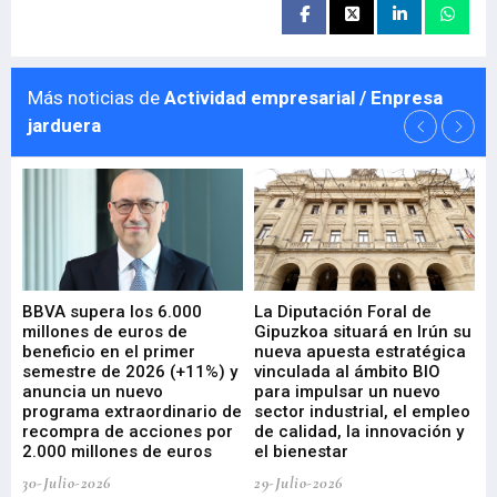
Más noticias de
Actividad empresarial / Enpresa
jarduera
e
BBVA supera los 6.000
La Diputación Foral de
En
millones de euros de
Gipuzkoa situará en Irún su
em
beneficio en el primer
nueva apuesta estratégica
de
ad
semestre de 2026 (+11%) y
vinculada al ámbito BIO
En
anuncia un nuevo
para impulsar un nuevo
En
programa extraordinario de
sector industrial, el empleo
29-
recompra de acciones por
de calidad, la innovación y
2.000 millones de euros
el bienestar
30-Julio-2026
29-Julio-2026