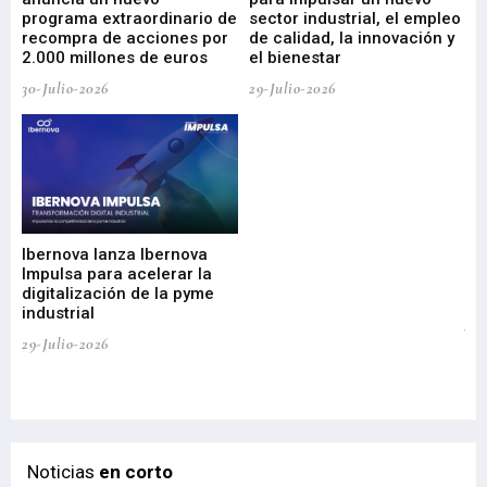
programa extraordinario de
sector industrial, el empleo
29-
recompra de acciones por
de calidad, la innovación y
2.000 millones de euros
el bienestar
30-Julio-2026
29-Julio-2026
Mi
nu
di
Ibernova lanza Ibernova
ma
Impulsa para acelerar la
in
digitalización de la pyme
mi
industrial
de
te
29-Julio-2026
el
29-
Noticias
en corto