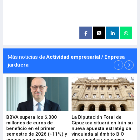
Más noticias de
Actividad empresarial / Enpresa
jarduera
e
BBVA supera los 6.000
La Diputación Foral de
En
millones de euros de
Gipuzkoa situará en Irún su
em
beneficio en el primer
nueva apuesta estratégica
de
ad
semestre de 2026 (+11%) y
vinculada al ámbito BIO
En
anuncia un nuevo
para impulsar un nuevo
En