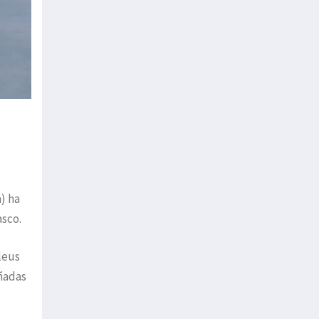
) ha
asco.
leus
ñadas