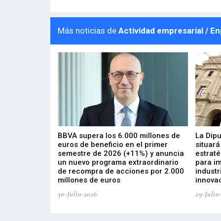
Más noticias de
Actividad empresarial / E
 los nuevos
BBVA supera los 6.000 millones de
La Dip
s de ZIV que, en
euros de beneficio en el primer
situará
de inversión
semestre de 2026 (+11%) y anuncia
estraté
, busca impulsar
un nuevo programa extraordinario
para i
 tecnología
de recompra de acciones por 2.000
industr
ricas del futuro
millones de euros
innovac
30-Julio-2026
29-Julio