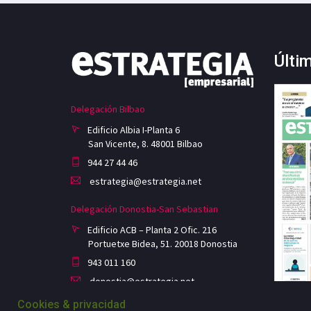
Últi
Delegación Bilbao
Edificio Albia I-Planta 6
San Vicente, 8. 48001 Bilbao
944 27 44 46
estrategia@estrategia.net
Delegación Donostia-San Sebastian
Edificio ACB – Planta 2 Ofic. 216
Portuetxe Bidea, 51. 20018 Donostia
943 011 160
donostia@estrategia.net
Cookies & privacidad