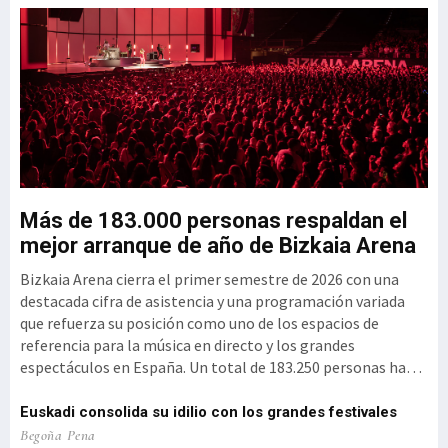
el Clúster GAIA
u
Más de 183.000 personas respaldan el
G
mejor arranque de año de Bizkaia Arena
3
Bizkaia Arena cierra el primer semestre de 2026 con una
El
mo
destacada cifra de asistencia y una programación variada
vi
que refuerza su posición como uno de los espacios de
se
referencia para la música en directo y los grandes
si
espectáculos en España. Un total de 183.250 personas han
per
disfrutado de los eventos celebrados en el recinto durante
ex
d
estos primeros meses del año, un reflejo de la intensidad y
(1
Euskadi consolida su idilio con los grandes festivales
diversi
vi
el
'P
Begoña Pena