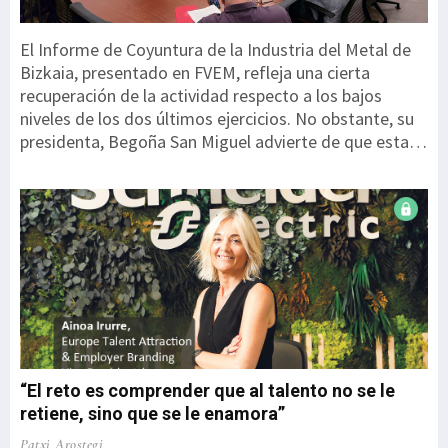
El Informe de Coyuntura de la Industria del Metal de
Bizkaia, presentado en FVEM, refleja una cierta
recuperación de la actividad respecto a los bajos
niveles de los dos últimos ejercicios. No obstante, su
presidenta, Begoña San Miguel advierte de que esta
mejora parte de un punto especialmente débil y
todavía no permite hablar de una recuperación
consolidada. “Los datos son mejores, pero debemos
interpretarlos con cautela. Partimos de niveles
especialmente bajos y estamos ante una corrección
de mínimos, en ningún caso ante una recuperación
sólida”. El informe recoge las respuestas de 207
empresas, que representan a 17.710 personas
trabajadoras. Una de las principales novedades es el
Índice de Coyuntura FVEM, que pondera diez variables
“El reto es comprender que al talento no se le
de ...
retiene, sino que se le enamora”
Patxi Arostegi