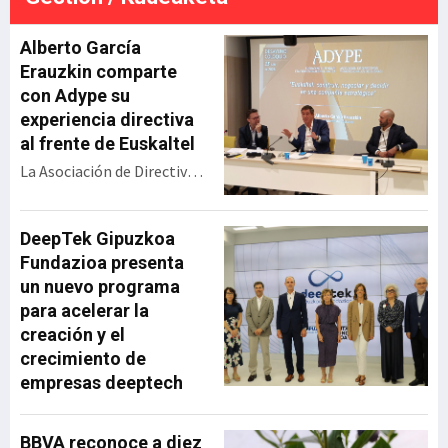
económico. La resolución
ada
definitiva será en septiembre,
e
Alberto García
pero esta gran alianza vasca
se perfila para llev
Erauzkin comparte
con Adype su
experiencia directiva
al frente de Euskaltel
La Asociación de Directivos
y Profesionales de Euskadi
(Adype) ha celebrado un
encuentro con Alberto
DeepTek Gipuzkoa
García Erauzkin,
Fundazioa presenta
expresidente de Euskaltel,
un nuevo programa
bajo el título ‘Euskaltel:
para acelerar la
construir, negociar y
creación y el
decidir en una compañía
crecimiento de
estratégica’. Durante su
empresas deeptech
intervención, el directivo
ha repasado la evolución
de la operadora vasca
BBVA reconoce a diez