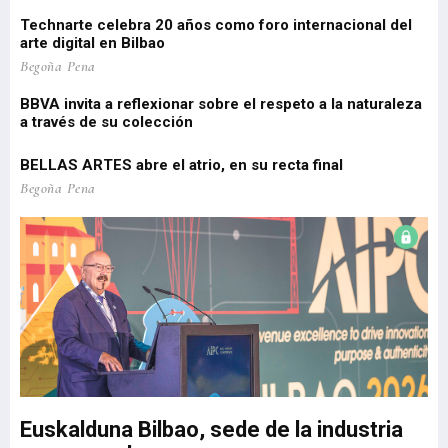
 de
Pa
pe
Technarte celebra 20 años como foro internacional del
arte digital en Bilbao
o
Lo
Begoña Pena
re
pr
BBVA invita a reflexionar sobre el respeto a la naturaleza
a través de su colección
EU
BELLAS ARTES abre el atrio, en su recta final
Be
Begoña Pena
El
re
Be
Euskalduna Bilbao, sede de la industria