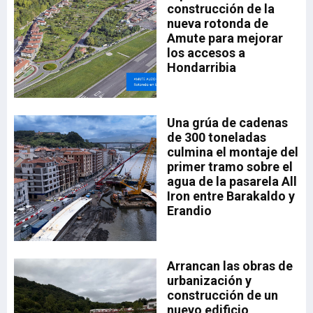
construcción de la
nueva rotonda de
Amute para mejorar
los accesos a
Hondarribia
ado
Una grúa de cadenas
el
35,
de 300 toneladas
la
a.
culmina el montaje del
drá
primer tramo sobre el
aia
a
agua de la pasarela All
sta
Iron entre Barakaldo y
Erandio
a,
a
Arrancan las obras de
n
urbanización y
n
construcción de un
nuevo edificio