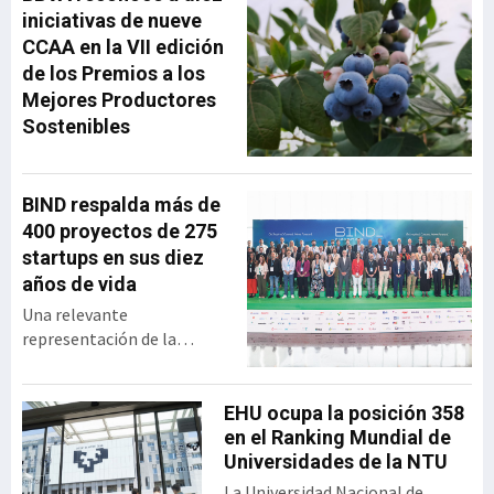
desde su creación hasta su
iniciativas de nueve
integración en MásMóvil,
CCAA en la VII edición
compartiendo las
de los Premios a los
principales decisiones
Mejores Productores
estratégicas que marcaron
Sostenibles
su trayectoria y las
lecciones de liderazgo que
extrajo tras más
BIND respalda más de
400 proyectos de 275
startups en sus diez
años de vida
Una relevante
representación de la
industria vasca se dio cita
en el BEC para celebrar los
diez años de vida de BIND,
EHU ocupa la posición 358
programa de innovación
en el Ranking Mundial de
abierta desarrollado por el
Universidades de la NTU
Gobierno vasco y SPRI,
La Universidad Nacional de