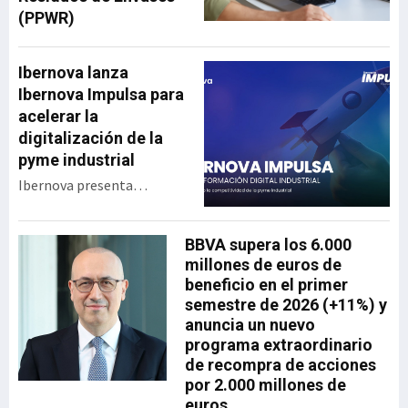
(PPWR)
Ibernova lanza
Ibernova Impulsa para
acelerar la
digitalización de la
pyme industrial
Ibernova presenta
Ibernova Impulsa, un
programa de apoyo a la
BBVA supera los 6.000
transformación digital
millones de euros de
industrial diseñado para
beneficio en el primer
acercar tecnología real a
semestre de 2026 (+11%) y
las pymes con menor
anuncia un nuevo
capacidad de inversión y
programa extraordinario
acompañarlas en un
de recompra de acciones
proceso de digitalización
por 2.000 millones de
progresivo, accesible y
euros
sostenible. La iniciativa se