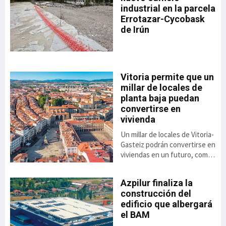
industrial en la parcela
Errotazar-Cycobask
ón
de Irún
 el
de
o
Vitoria permite que un
,8%
millar de locales de
planta baja puedan
to
convertirse en
vivienda
ás
Un millar de locales de Vitoria-
el
Gasteiz podrán convertirse en
viviendas en un futuro, como
consecuencia de la luz verde
dada a la aplicación de una
Azpilur finaliza la
nueva ordenanza anunciada
construcción del
por el ayuntamiento. Se trata
 el
edificio que albergará
de una alternativa
ai
el BAM
habitacional cuya aprobación
se contempla a raíz del Plan