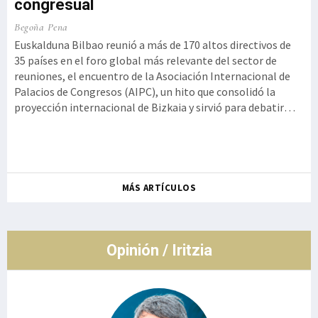
congresual
o,
Ku
Begoña Pena
a
Iz
Euskalduna Bilbao reunió a más de 170 altos directivos de
35 países en el foro global más relevante del sector de
t
reuniones, el encuentro de la Asociación Internacional de
Ge
Palacios de Congresos (AIPC), un hito que consolidó la
 la
Kur
proyección internacional de Bizkaia y sirvió para debatir
se
cómo la innovación tecnológica debe aliarse con la
ot
autenticidad y la experiencia humana, rememorando el
de
histórico g
so
Ro
MÁS ARTÍCULOS
co
de
Opinión / Iritzia