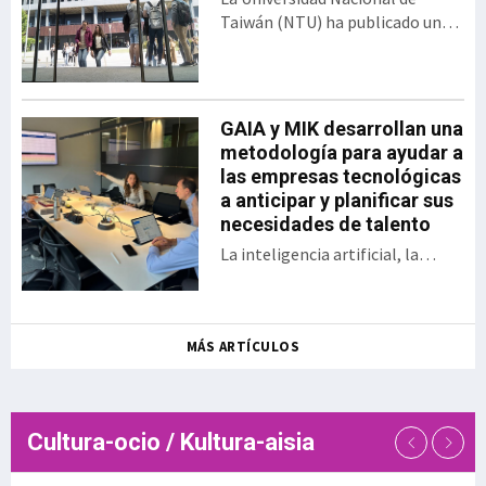
bajo el formato del
Taiwán (NTU) ha publicado una
tradicional Demo Day. El
nueva edición del Ranking de
encuentro presentó los 30
Desempeño de Artículos
proyectos desarrollados
Científicos para Universidades
por las startups y
Mundiales. En esta clasificación,
GAIA y MIK desarrollan una
empresas, así como las
Euskal Herriko Unibertsitatea
metodología para ayudar a
sociedades públicas
(EHU) ocupa el puesto 358 entre
las empresas tecnológicas
participantes en una
las 1.243 universidades
a anticipar y planificar sus
iniciativa que en la actual
evaluadas, situándose además
necesidades de talento
edición se ha enfocado a
como la sép
aplicaciones en ámbitos
La inteligencia artificial, la
como la energía, la
digitalización, la aparición de
sostenibilidad, la
nuevos modelos de negocio, el
inteligencia a
relevo generacional y la
MÁS ARTÍCULOS
creciente dificultad para
encontrar determinados perfiles
profesionales están
transformando las necesidades
Cultura-ocio / Kultura-aisia
de talento de las empresas
tecnológicas. En este contexto,