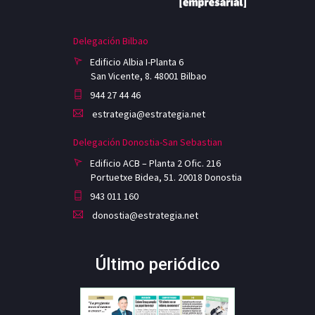
Delegación Bilbao
Edificio Albia I-Planta 6
San Vicente, 8. 48001 Bilbao
944 27 44 46
estrategia@estrategia.net
Delegación Donostia-San Sebastian
Edificio ACB – Planta 2 Ofic. 216
Portuetxe Bidea, 51. 20018 Donostia
943 011 160
donostia@estrategia.net
Último periódico