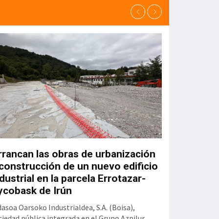
rrancan las obras de urbanización
El Plan Espe
 construcción de un nuevo edificio
pone en ma
dustrial en la parcela Errotazar-
presupuesto
ycobask de Irún
El Plan Especial 
marcha, una vez 
dasoa Oarsoko Industrialdea, S.A. (Boisa),
Diputación Foral 
ciedad pública integrada en el Grupo Azpilur