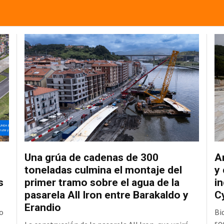
Una grúa de cadenas de 300
A
toneladas culmina el montaje del
y
s
primer tramo sobre el agua de la
in
pasarela All Iron entre Barakaldo y
C
Erandio
o
Bi
so