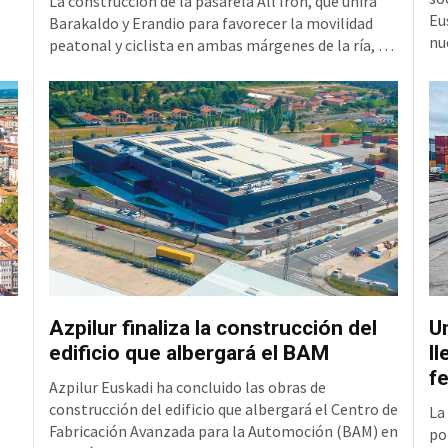
La construcción de la pasarela All Iron, que unirá
Eu
Barakaldo y Erandio para favorecer la movilidad
nu
peatonal y ciclista en ambas márgenes de la ría, ha
en
alcanzado un nuevo hito con la colocación del
Lo
primer tramo sobre el agua. Se trata de la pieza
so
4.
nueve, una estructura que tiene una longitud de 33
o
de
metros, una anchura de 8,3 metros y un peso
Er
aproximado de 71 toneladas, que ha sido instalada
en la mar
Azpilur finaliza la construcción del
Un
edificio que albergará el BAM
ll
fe
Azpilur Euskadi ha concluido las obras de
construcción del edificio que albergará el Centro de
La
Fabricación Avanzada para la Automoción (BAM) en
po