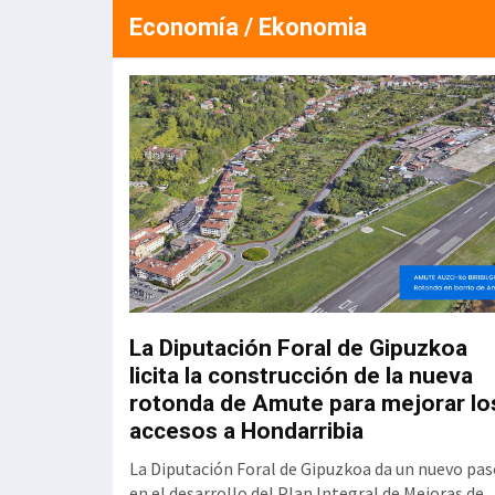
Economía / Ekonomia
stado del
La Diputación Foral de Gipuzkoa
adi
licita la construcción de la nueva
rotonda de Amute para mejorar lo
accesos a Hondarribia
 (CRL) refleja un
en el informe
La Diputación Foral de Gipuzkoa da un nuevo pas
 Laborales en la
en el desarrollo del Plan Integral de Mejoras de