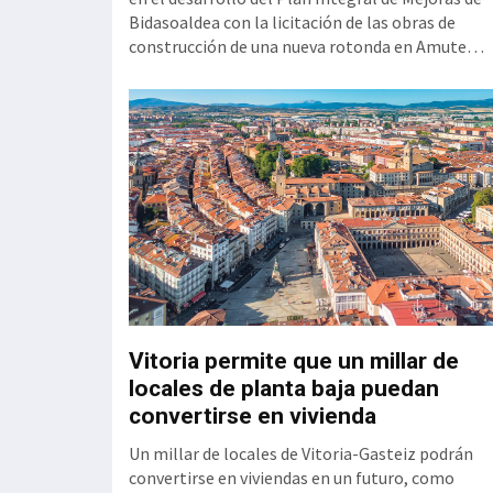
io se cerró con el
Bidasoaldea con la licitación de las obras de
 con sus
construcción de una nueva rotonda en Amute
o positivo se
(Hondarribia), que sustituirá el actual cruce
dos con convenios
semaforizado para mejorar la seguridad y
olectiva avanza y
eliminará las retenciones en este punto de acce
al municipio. El Consejo de Gobierno ha aprobad
el proyecto constructivo qu
amal de la
Vitoria permite que un millar de
 Zabalgana
locales de planta baja puedan
convertirse en vivienda
ón del tranvía a
 podrán poner en
Un millar de locales de Vitoria-Gasteiz podrán
nbide Sarea (ETS)
convertirse en viviendas en un futuro, como