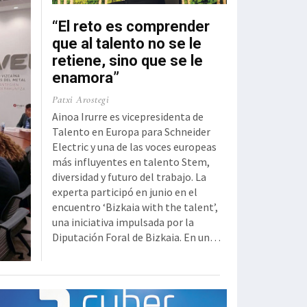
“El reto es comprender
que al talento no se le
retiene, sino que se le
enamora”
Patxi Arostegi
Ainoa Irurre es vicepresidenta de
Talento en Europa para Schneider
Electric y una de las voces europeas
más influyentes en talento Stem,
diversidad y futuro del trabajo. La
experta participó en junio en el
encuentro ‘Bizkaia with the talent’,
una iniciativa impulsada por la
Diputación Foral de Bizkaia. En un
ecosistema tecnológico cada vez
más competitivo como el actual,
¿cuáles son las principales
tendencias en la gestión del talento?