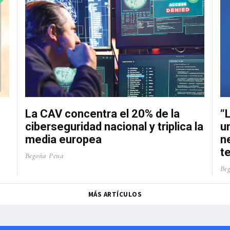
La CAV concentra el 20% de la
“
ciberseguridad nacional y triplica la
u
media europea
n
t
Begoña Pena
Be
MÁS ARTÍCULOS