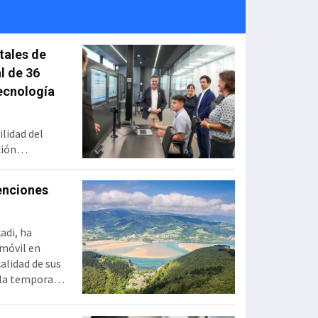
tales de
l de 36
ecnología
ilidad del
ción
 Zamudio,
euros con el
venciones
alización. En
ción en tiempo
ara conocer el
adi, ha
 móvil en
alidad de sus
e la temporada
os últimos
 y 4G con 38 y