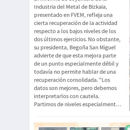
Industria del Metal de Bizkaia,
presentado en FVEM, refleja una
cierta recuperación de la actividad
respecto a los bajos niveles de los
dos últimos ejercicios. No obstante,
su presidenta, Begoña San Miguel
advierte de que esta mejora parte
de un punto especialmente débil y
todavía no permite hablar de una
recuperación consolidada. “Los
datos son mejores, pero debemos
interpretarlos con cautela.
Partimos de niveles especialmente
bajos y estamos ante una
corrección de mínimos, en ningún
caso ante una recuperación sólida”.