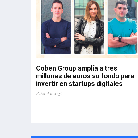
El informe recoge las respuestas de
207 empresas, que representan a
17.710 personas trabajadoras. Una
de las principales novedades es el
Índice de Coyuntura FVEM, que
pondera diez variables de ...
Coben Group amplía a tres
millones de euros su fondo para
invertir en startups digitales
Patxi Arostegi