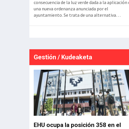
ase es de 21,1
consecuencia de la luz verde dada a la aplicación 
cución, tras la
una nueva ordenanza anunciada por el
ás de dos años
ayuntamiento. Se trata de una alternativa
 una longitud
habitacional cuya aprobación se contempla a raí
a doble de ancho
del Plan General de Ordenación Urbana aprobad
el 22 de diciembre de 2025. En busca de un model
de ciudad compacta, compleja y
Gestión / Kudeaketa
EHU ocupa la posición 358 en el