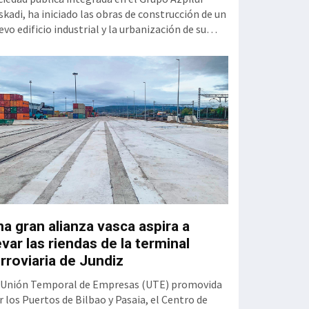
mejora de la carr
skadi, ha iniciado las obras de construcción de un
Zugaztieta-Oka. 
evo edificio industrial y la urbanización de su
pertenece a la Re
torno en la parcela Errotazar-Cycobask de Irún.
consta de 2,12 k
s trabajos, que cuentan con un presupuesto de
un presupuesto e
740.229,17 euros y un plazo de ejecución previsto
el objetivo es me
 20 meses, han sido adjudicados a la UTE
rotazar, f
Gobierno va
a gran alianza vasca aspira a
Álava y Ayu
evar las riendas de la terminal
Gasteiz acue
rroviaria de Jundiz
para constit
 Unión Temporal de Empresas (UTE) promovida
Transporte 
r los Puertos de Bilbao y Pasaia, el Centro de