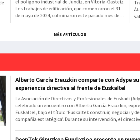
el polígono industrial de Jundiz, en Vitoria-Gasteiz.
de
Tr
Los trabajos de edificación, que comenzaron el 31
Ál
de mayo de 2024, culminaron este pasado mes de
va
junio tras una inversión de más de 18 millones de
z
fe
euros.Tal y como detalla la sociedad pública que
o
té
MÁS ARTÍCULOS
gestio
o
en
pe
Alberto García Erauzkin comparte con Adype su
experiencia directiva al frente de Euskaltel
La Asociación de Directivos y Profesionales de Euskadi (Ad
celebrado un encuentro con Alberto García Erauzkin, expr
Euskaltel, bajo el título ‘Euskaltel: construir, negociar y de
compañía estratégica’. Durante su intervención, el directi
la evolución de la operadora vasca desde su creación hasta
en MásMóvil, compartiendo las principales decisiones estr
DeepTek Gipuzkoa Fundazioa presenta un nuev
marcaron su trayectoria y las lecciones de liderazgo que e