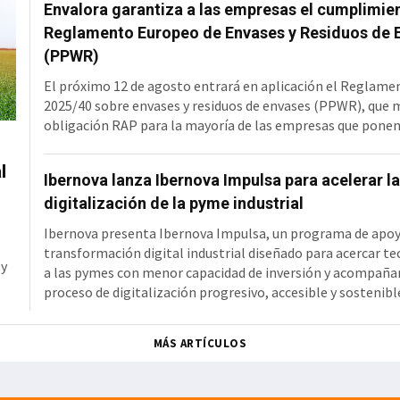
Envalora garantiza a las empresas el cumplimie
48 intervenciones respectivamente. Cada una de ellas se h
con la fi
Reglamento Europeo de Envases y Residuos de 
(PPWR)
El próximo 12 de agosto entrará en aplicación el Reglame
2025/40 sobre envases y residuos de envases (PPWR), que 
obligación RAP para la mayoría de las empresas que ponen
mercado, pero amplía la definición de productor de produc
incorporando a fabricantes, importadores y distribuidores
l
Ibernova lanza Ibernova Impulsa para acelerar la
transporte. Una responsabilidad que hasta ahora recaía, 
digitalización de la pyme industrial
casos, sobre sus clientes. A partir de esa fecha, estas emp
asumir la financiación
Ibernova presenta Ibernova Impulsa, un programa de apoy
transformación digital industrial diseñado para acercar te
 y
a las pymes con menor capacidad de inversión y acompañar
proceso de digitalización progresivo, accesible y sostenible
se articula sobre soluciones propias del Grupo Ibernova y
áreas clave como ERP, MES/MOM, SGA, GMAO, calidad y traz
MÁS ARTÍCULOS
digitalización documental y automatización de procesos. 
pyme industrial Ibern