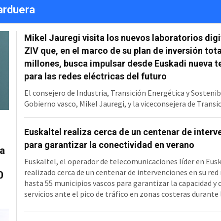
jarduera
Mikel Jauregi visita los nuevos laboratorios digi
ZIV que, en el marco de su plan de inversión tota
millones, busca impulsar desde Euskadi nueva t
para las redes eléctricas del futuro
El consejero de Industria, Transición Energética y Sostenib
Gobierno vasco, Mikel Jauregi, y la viceconsejera de Transi
Energética, Irantzu Allende, han visitado la sede de ZIV en
e
donde han conocido el plan de inversión de 36 millones de 
Euskaltel realiza cerca de un centenar de inter
que la compañía refuerza sus capacidades de I+D e industri
para garantizar la conectividad en verano
el laboratorio de subestaciones han asistido a una simula
a
real del funcionamiento de la red eléctrica, prueba clave p
Euskaltel, el operador de telecomunicaciones líder en Eusk
papel qu
realizado cerca de un centenar de intervenciones en su red
0
hasta 55 municipios vascos para garantizar la capacidad y c
servicios ante el pico de tráfico en zonas costeras durant
estival ante el fuerte incremento de población. Durante l
meses, Euskaltel ha incrementado la capacidad de la red 5G