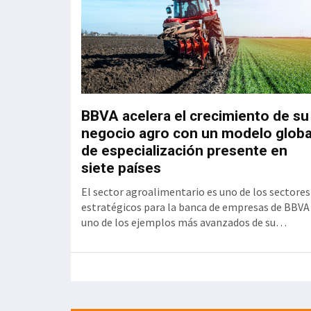
BBVA acelera el crecimiento de su
negocio agro con un modelo globa
de especialización presente en
siete países
El sector agroalimentario es uno de los sectores
estratégicos para la banca de empresas de BBVA
uno de los ejemplos más avanzados de su
estrategia de sectorización: "El agro es un claro
ejemplo de cómo la especialización sectorial
genera valor para nuestros clientes y para el
banco. Hemos converti