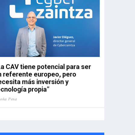
Hoy el talento ya no es solo cosa del
área de Personas. Es negocio. En
entornos como el nuestro, la
diferencia no la marca solo la
tecnología, sino lo rápido qu
La CAV tiene potencial para ser
n referente europeo, pero
ecesita más inversión y
ecnología propia”
goña Pena