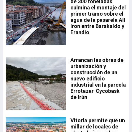
de 300 toneladas
la
a.
culmina el montaje del
drá
primer tramo sobre el
aia
a
agua de la pasarela All
sta
Iron entre Barakaldo y
Erandio
a,
a
Arrancan las obras de
n
urbanización y
n
construcción de un
nuevo edificio
industrial en la parcela
ón
Errotazar-Cycobask
 el
de Irún
de
o
Vitoria permite que un
millar de locales de