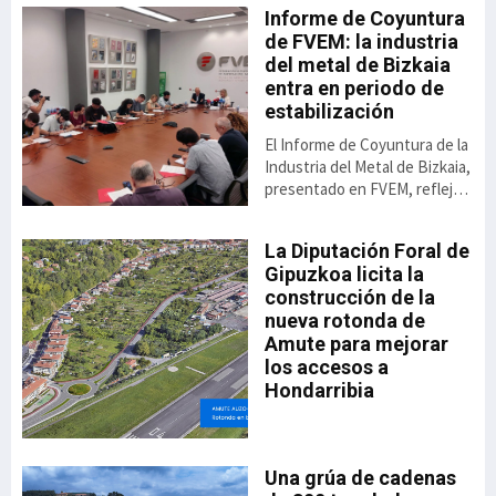
Informe de Coyuntura
de FVEM: la industria
del metal de Bizkaia
 de
entra en periodo de
estabilización
El Informe de Coyuntura de la
Industria del Metal de Bizkaia,
presentado en FVEM, refleja
una cierta recuperación de la
actividad respecto a los bajos
io
La Diputación Foral de
va,
niveles de los dos últimos
n
Gipuzkoa licita la
ido
ejercicios. No obstante, su
construcción de la
rar
presidenta, Begoña San
nueva rotonda de
Miguel advierte de que esta
Amute para mejorar
 el
mejora parte de un punto
especialmente débil y todavía
los accesos a
no permite hablar de una
Hondarribia
re,
recuperación consolidada.
ado
a
“Los datos son mejores, pero
debemos
Una grúa de cadenas
el
35,