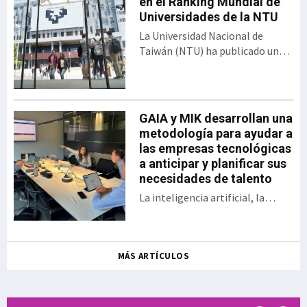
programa de innovación
en el Ranking Mundial de
abierta desarrollado por el
Universidades de la NTU
Gobierno vasco y SPRI,
La Universidad Nacional de
bajo el formato del
Taiwán (NTU) ha publicado una
tradicional Demo Day. El
nueva edición del Ranking de
encuentro presentó los 30
Desempeño de Artículos
proyectos desarrollados
Científicos para Universidades
por las startups y
Mundiales. En esta clasificación,
GAIA y MIK desarrollan una
empresas, así como las
Euskal Herriko Unibertsitatea
metodología para ayudar a
sociedades públicas
(EHU) ocupa el puesto 358 entre
las empresas tecnológicas
participantes en una
las 1.243 universidades
a anticipar y planificar sus
iniciativa que en la actual
evaluadas, situándose además
necesidades de talento
edición se ha enfocado a
como la sép
aplicaciones en ámbitos
La inteligencia artificial, la
como la energía, la
digitalización, la aparición de
sostenibilidad, la
nuevos modelos de negocio, el
inteligencia a
relevo generacional y la
MÁS ARTÍCULOS
creciente dificultad para
encontrar determinados perfiles
profesionales están
transformando las necesidades