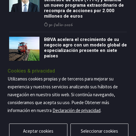
un nuevo programa extraordinario de
recompra de acciones por 2.000
millones de euros
30-Julio-2026
BBVA acelera el crecimiento de su
negocio agro con un modelo global de
especialización presente en siete
países
29-Julio-2026
Cookies & privacidad
Utilizamos cookies propias y de terceros para mejorar su
experiencia y nuestros servicios analizando sus hábitos de
Copyright@2026 Estrategia Empresarial
navegación en nuestro sitio web. Si continúa navegando,
consideramos que acepta su uso. Puede Obtener más
Privacidad
Aviso legal
Política de cookies
Contacto
RSS
información en nuestra
Declaración de privacidad
.
Aceptar cookies
Seleccionar cookies