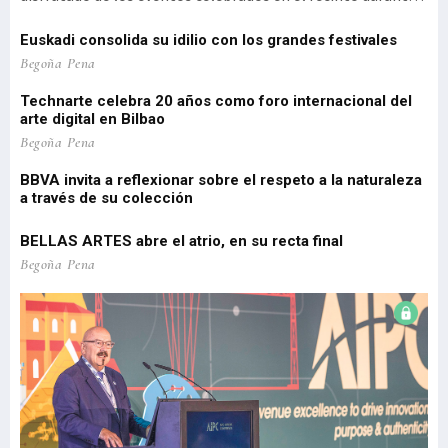
d
estos primeros meses del año, un reflejo de la intensidad y
(1
diversi
vi
el
Euskadi consolida su idilio con los grandes festivales
'P
 de
Pa
Begoña Pena
pe
Technarte celebra 20 años como foro internacional del
o
arte digital en Bilbao
Lo
re
Begoña Pena
pr
BBVA invita a reflexionar sobre el respeto a la naturaleza
a través de su colección
EU
Be
BELLAS ARTES abre el atrio, en su recta final
El
Begoña Pena
re
Be