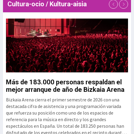
Cultura-ocio / Kultura-aisia
de talento de las empresas
tecnológicas. En este contexto,
el Clúster GAIA
u
Más de 183.000 personas respaldan el
G
mejor arranque de año de Bizkaia Arena
3
Bizkaia Arena cierra el primer semestre de 2026 con una
El
mo
destacada cifra de asistencia y una programación variada
vi
que refuerza su posición como uno de los espacios de
se
referencia para la música en directo y los grandes
si
espectáculos en España. Un total de 183.250 personas han
per
disfrutado de los eventos celebrados en el recinto durante
ex