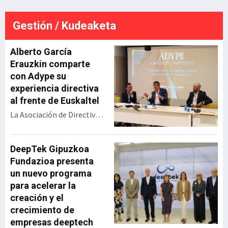
ste
este pasado mes de junio tras
a
una inversión de más de 18
Gestión / Kudeaketa
millones de euros.Tal y como
detalla la sociedad pública que
gestio
Alberto García
Erauzkin comparte
con Adype su
experiencia directiva
al frente de Euskaltel
La Asociación de Directivos
y Profesionales de Euskadi
(Adype) ha celebrado un
encuentro con Alberto
DeepTek Gipuzkoa
García Erauzkin,
Fundazioa presenta
expresidente de Euskaltel,
un nuevo programa
bajo el título ‘Euskaltel:
para acelerar la
construir, negociar y
creación y el
decidir en una compañía
crecimiento de
estratégica’. Durante su
empresas deeptech
intervención, el directivo