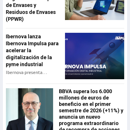
de Envases y
Residuos de Envases
(PPWR)
Ibernova lanza
Ibernova Impulsa para
acelerar la
digitalización de la
pyme industrial
Ibernova presenta
Ibernova Impulsa, un
programa de apoyo a la
BBVA supera los 6.000
transformación digital
millones de euros de
industrial diseñado para
beneficio en el primer
acercar tecnología real a
semestre de 2026 (+11%) y
las pymes con menor
anuncia un nuevo
capacidad de inversión y
programa extraordinario
acompañarlas en un
de recompra de acciones
proceso de digitalización