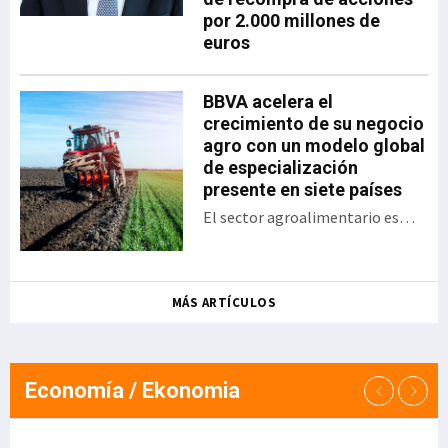
por 2.000 millones de
progresivo, accesible y
euros
sostenible. La iniciativa se
articula sobre soluciones
propias del Grupo
BBVA acelera el
Ibernova y contempla
crecimiento de su negocio
áreas clave como ERP,
agro con un modelo global
MES/MOM, SGA, GMAO,
de especialización
calidad y trazabilidad,
presente en siete países
digitalización documental
El sector agroalimentario es
y automatización de
uno de los sectores estratégicos
procesos. Apoyo a la pyme
para la banca de empresas de
industrial Ibern
BBVA y uno de los ejemplos más
MÁS ARTÍCULOS
avanzados de su estrategia de
sectorización: "El agro es un
claro ejemplo de cómo la
especialización sectorial genera
Economía / Ekonomia
valor para nuestros clientes y
para el banco. Hemos converti