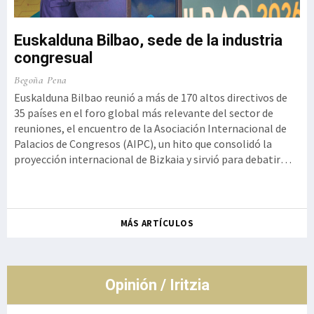
Euskalduna Bilbao, sede de la industria
congresual
o,
Ku
Begoña Pena
a
Iz
Euskalduna Bilbao reunió a más de 170 altos directivos de
t
35 países en el foro global más relevante del sector de
Ge
reuniones, el encuentro de la Asociación Internacional de
 la
Kur
Palacios de Congresos (AIPC), un hito que consolidó la
se
proyección internacional de Bizkaia y sirvió para debatir
ot
cómo la innovación tecnológica debe aliarse con la
de
autenticidad y la experiencia humana, rememorando el
so
histórico g
Ro
MÁS ARTÍCULOS
co
de
Opinión / Iritzia