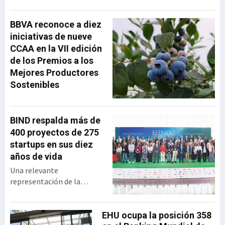
ha repasado la evolución
de la operadora vasca
BBVA reconoce a diez
desde su creación hasta su
iniciativas de nueve
integración en MásMóvil,
CCAA en la VII edición
compartiendo las
de los Premios a los
principales decisiones
Mejores Productores
estratégicas que marcaron
Sostenibles
su trayectoria y las
lecciones de liderazgo que
extrajo tras más
BIND respalda más de
400 proyectos de 275
startups en sus diez
años de vida
Una relevante
representación de la
industria vasca se dio cita
en el BEC para celebrar los
diez años de vida de BIND,
EHU ocupa la posición 358