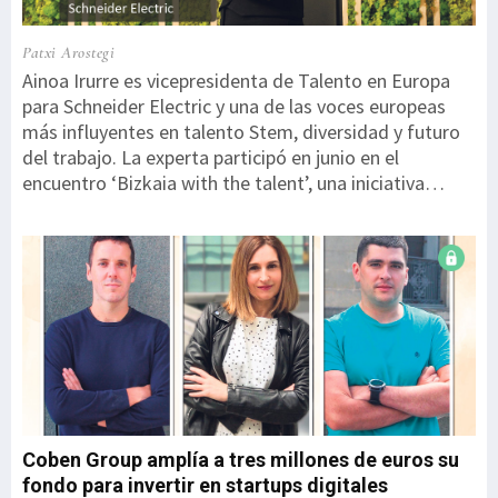
Patxi Arostegi
Ainoa Irurre es vicepresidenta de Talento en Europa
para Schneider Electric y una de las voces europeas
más influyentes en talento Stem, diversidad y futuro
del trabajo. La experta participó en junio en el
encuentro ‘Bizkaia with the talent’, una iniciativa
impulsada por la Diputación Foral de Bizkaia. En un
ecosistema tecnológico cada vez más competitivo
como el actual, ¿cuáles son las principales tendencias
en la gestión del talento?Hoy el talento ya no es solo
cosa del área de Personas. Es negocio. En entornos
como el nuestro, la diferencia no la marca solo la
tecnología, sino lo rápido que eres capaz de
desarrollar a tu gente. Estamos pasando de pensar en
puestos a pensar en habilidades. Ya no importa tanto
‘qué eres’ o el puesto que o...
Coben Group amplía a tres millones de euros su
fondo para invertir en startups digitales