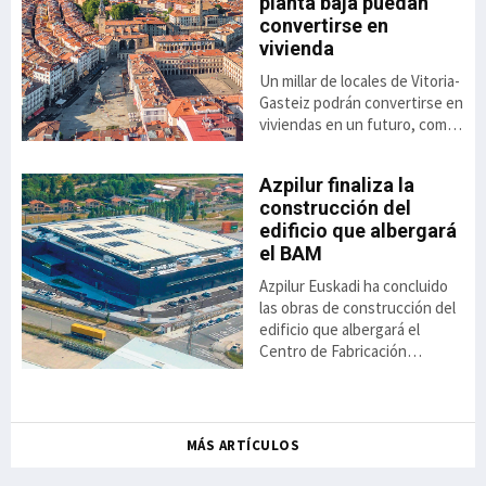
planta baja puedan
,8%
to
convertirse en
vivienda
Un millar de locales de Vitoria-
ás
el
Gasteiz podrán convertirse en
viviendas en un futuro, como
consecuencia de la luz verde
dada a la aplicación de una
Azpilur finaliza la
nueva ordenanza anunciada
construcción del
por el ayuntamiento. Se trata
 el
edificio que albergará
de una alternativa
ai
el BAM
habitacional cuya aprobación
se contempla a raíz del Plan
Azpilur Euskadi ha concluido
General de Ordenación
ión
las obras de construcción del
Urbana aprobado el 22 de
a
edificio que albergará el
diciembre de 2025. En busca
va
Centro de Fabricación
de un modelo de ciudad
icio
Avanzada para la Automoción
compacta, compleja y
el
(BAM) en el polígono industrial
y la
de Jundiz, en Vitoria-Gasteiz.
ntxo
Los trabajos de edificación,
MÁS ARTÍCULOS
da,
que comenzaron el 31 de
mayo de 2024, culminaron