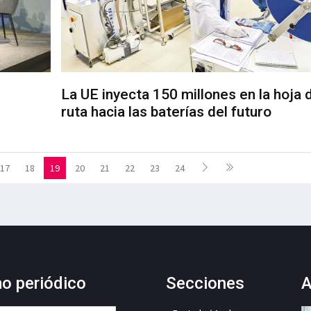
La UE inyecta 150 millones en la hoja 
ruta hacia las baterías del futuro
17
18
19
20
21
22
23
24
mo periódico
Secciones
A