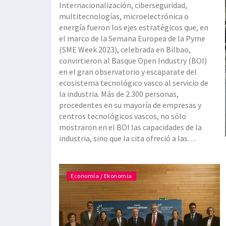
Internacionalización, ciberseguridad,
multitecnologías, microelectrónica o
energía fueron los ejes estratégicos que, en
el marco de la Semana Europea de la Pyme
(SME Week 2023), celebrada en Bilbao,
convirtieron al Basque Open Industry (BOI)
en el gran observatorio y escaparate del
ecosistema tecnológico vasco al servicio de
la industria. Más de 2.300 personas,
procedentes en su mayoría de empresas y
centros tecnológicos vascos, no sólo
mostraron en el BOI las capacidades de la
industria, sino que la cita ofreció a las
pymes la oportunidad de conocer las
diferentes ayudas al sector, de probar y
validar tecnologías, de conocer los apoyos a
Economía / Ekonomia
la