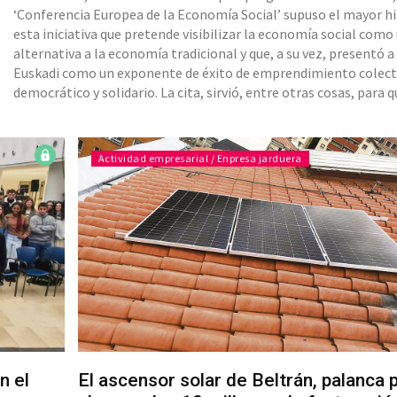
‘Conferencia Europea de la Economía Social’ supuso el mayor hi
esta iniciativa que pretende visibilizar la economía social como
alternativa a la economía tradicional y que, a su vez, presentó a
Euskadi como un exponente de éxito de emprendimiento colect
democrático y solidario. La cita, sirvió, entre otras cosas, para q
Comisión Europea recibiera el premio Denon Artean del
cooperativismo vasco. Iñigo Urkullu asistió a la
Actividad empresarial / Enpresa jarduera
n el
El ascensor solar de Beltrán, palanca 