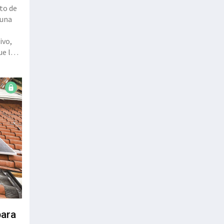
to de
 una
ivo,
ue la
para