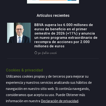
Artículos recientes
BBVA supera los 6.000 millones de
euros de beneficio en el primer
semestre de 2026 (+11%) y anuncia
un nuevo programa extraordinario de
recompra de acciones por 2.000
millones de euros
30-Julio-2026
BBVA acelera el crecimiento de su
negocio agro con un modelo global
Cookies & privacidad
de especialización presente en siete
Utilizamos cookies propias y de terceros para mejorar su
países
experiencia y nuestros servicios analizando sus hábitos de
29-Julio-2026
navegación en nuestro sitio web. Si continúa navegando,
consideramos que acepta su uso. Puede Obtener más
información en nuestra
Declaración de privacidad
.
Copyright@2026 Estrategia Empresarial