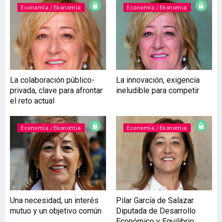
dificultades en las cadenas
Economía / Ekonomia
Economía / Ekonomia
de suministro, la escasez o
alto precio de las materias
primas y, más
recientemente, el precio
de la energía y la inflación,
están afectando de
La colaboración público-
La innovación, exigencia
manera importante a
privada, clave para afrontar
ineludible para competir
nuestras empresas. Pero,
el reto actual
afortunadamente,
tenemos una
Economía / Ekonomia
Economía / Ekonomia
Una necesidad, un interés
Pilar García de Salazar.
mutuo y un objetivo común
Diputada de Desarrollo
Económico y Equilibrio