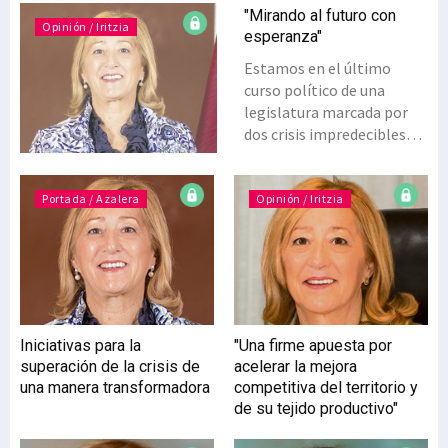
"Mirando al futuro con
Opinión / Iritzia
esperanza"
Estamos en el último
curso político de una
legislatura marcada por
dos crisis impredecibles
que han afectado a los
equilibrios geopolíticos
globales, y que van a
Portada / Azalera
Opinión / Iritzia
definir un antes y un
después, también en lo
económico. Sin que se
atisben los nuevos
equilibrios, nos venimos
enfrentando desde hace
Iniciativas para la
"Una firme apuesta por
más de dos años a una
superación de la crisis de
acelerar la mejora
serie de situaciones
una manera transformadora
competitiva del territorio y
solapadas con efectos
de su tejido productivo"
desconocidos sobre la
economía mundial; las