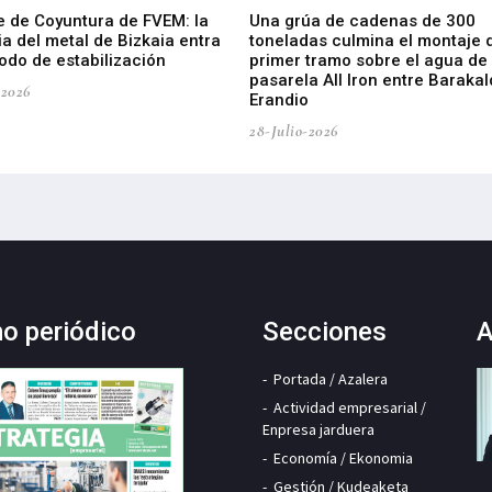
e de Coyuntura de FVEM: la
Una grúa de cadenas de 300
ia del metal de Bizkaia entra
toneladas culmina el montaje 
odo de estabilización
primer tramo sobre el agua de 
pasarela All Iron entre Barakal
-2026
Erandio
28-Julio-2026
mo periódico
Secciones
A
Portada / Azalera
Actividad empresarial /
Enpresa jarduera
Economía / Ekonomia
Gestión / Kudeaketa