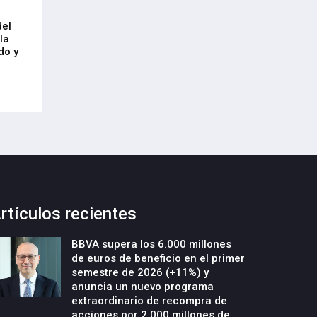
Arrancan las obras de urbanización
El CRL refleja el
del
y construcción de un nuevo edificio
mercado laboral 
la
industrial en la parcela Errotazar-
21-Julio-2026
do y
Cycobask de Irún
23-Julio-2026
rtículos recientes
BBVA supera los 6.000 millones
de euros de beneficio en el primer
semestre de 2026 (+11%) y
anuncia un nuevo programa
extraordinario de recompra de
acciones por 2.000 millones de