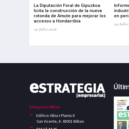
del Barómetro
La Diputación Foral de Gipuzkoa
Inform
a del tejido
licita la construcción de la nueva
industr
aia
rotonda de Amute para mejorar los
en peri
accesos a Hondarribia
29-Julio
29-Julio-2026
Últi
Delegación Bilbao
Edificio Albia I-Planta 6
San Vicente, 8. 48001 Bilbao