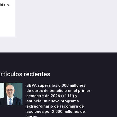
ió un
Urdaibaik industria, teknologia eta
Salto Systems rec
5
balio erantsi handiko jardueren
de octubre el II 
bidez bultzatuko du bere garapen
Arizmendiarrieta 
ekonomiko aurreratua
29-Septiembre-2022
09-Octubre-2022
rtículos recientes
BBVA supera los 6.000 millones
de euros de beneficio en el primer
semestre de 2026 (+11%) y
anuncia un nuevo programa
extraordinario de recompra de
acciones por 2.000 millones de
euros