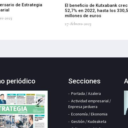
ersario de Estrategia
El beneficio de Kutxabank crec
arial
52,7% en 2022, hasta los 330,
millones de euros
re-2023
27-Febrero-2023
mo periódico
Secciones
A
Portada / Azalera
Actividad empresarial /
Enpresa jarduera
Economía / Ekonomia
Gestión / Kudeaketa