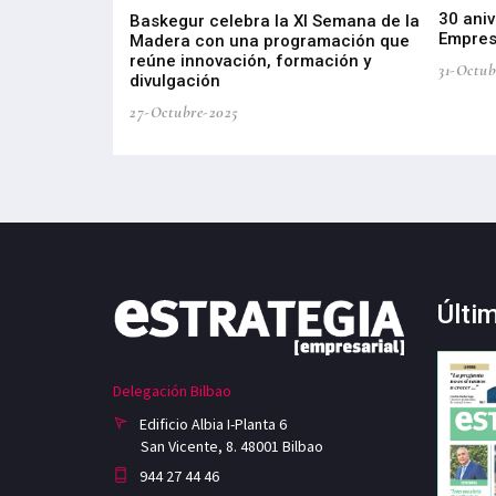
30 aniv
ta por
Baskegur celebra la XI Semana de la
Empres
tria de Salud
Madera con una programación que
roducción e
reúne innovación, formación y
31-Octub
divulgación
27-Octubre-2025
Últi
Delegación Bilbao
Edificio Albia I-Planta 6
San Vicente, 8. 48001 Bilbao
944 27 44 46