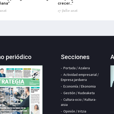
ñana”
crecer…”
-2026
17-Julio-2026
mo periódico
Secciones
A
Portada / Azalera
Actividad empresarial /
Enpresa jarduera
Economía / Ekonomia
Gestión / Kudeaketa
Cultura-ocio / Kultura-
aisia
Opinión / Iritzia