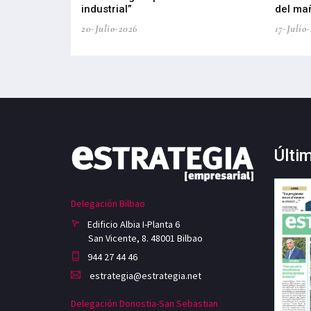
industrial”
del ma
20-Julio-2026
17-Julio
Últi
Delegación Bilbao
Edificio Albia I-Planta 6
San Vicente, 8. 48001 Bilbao
944 27 44 46
estrategia@estrategia.net
Delegación Donostia-San Sebastian