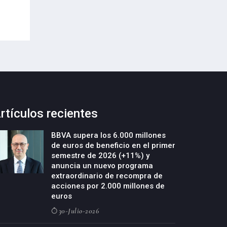
oportunidad”
como negocio ind
17-Julio-2026
16-Julio-2026
rtículos recientes
BBVA supera los 6.000 millones
de euros de beneficio en el primer
semestre de 2026 (+11%) y
anuncia un nuevo programa
extraordinario de recompra de
acciones por 2.000 millones de
euros
30-Julio-2026