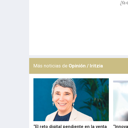
¿Ya 
Más noticias de
Opinión / Iritzia
del PPWR
“El reto digital pendiente en la venta
“Innova