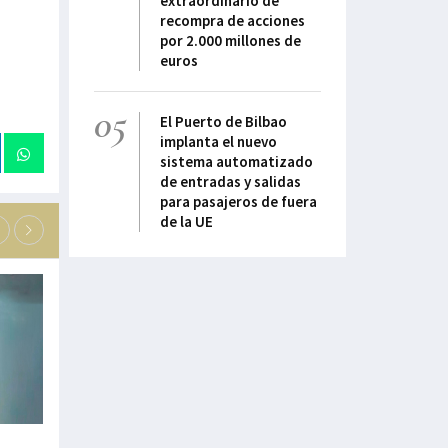
extraordinario de
recompra de acciones
por 2.000 millones de
euros
05
El Puerto de Bilbao
implanta el nuevo
sistema automatizado
de entradas y salidas
para pasajeros de fuera
de la UE
“La ciberseguridad: de obligación a
"La movilidad mar