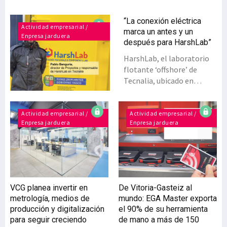
“La conexión eléctrica
Actividad empresarial /
marca un antes y un
Enpresa jarduera
después para HarshLab”
HarshLab, el laboratorio
flotante ‘offshore’ de
Tecnalia, ubicado en
BiMEP a 1,6 millas de la
costa de Armintza
(Bizkaia), se ha conectado
Actividad empresarial /
Actividad empresarial /
Enpresa jarduera
Enpresa jarduera
recientemente a la red
eléctrica. Los últimos años
han tomado parte en
numerosos proyectos.
¿Qué les han reportado?Lo
que te permite este
VCG planea invertir en
De Vitoria-Gasteiz al
laboratorio es salir al
metrología, medios de
mundo: EGA Master exporta
entorno marino (donde las
producción y digitalización
el 90% de su herramienta
operaciones tienen un alto
para seguir creciendo
de mano a más de 150
coste y cada reparación