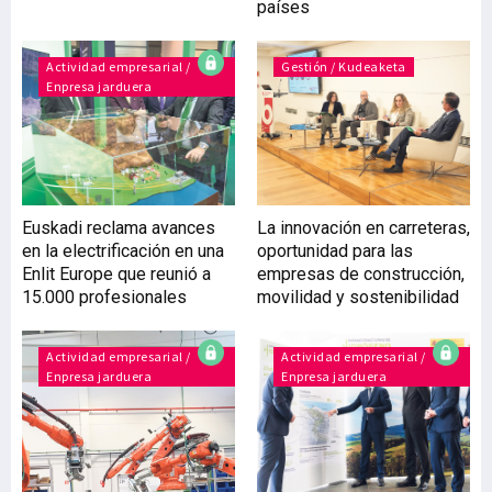
países
requiere de una gran
logística) con la
Actividad empresarial /
tecnología validada en el
Gestión / Kudeaketa
Enpresa jarduera
medio real. El valor del
ahorro que suponen estos
ensayos es incalculable
para la industria. Hasta
ahora hemos podido
validar sistemas de
Euskadi reclama avances
La innovación en carreteras,
fondeo, recubrimientos,
en la electrificación en una
oportunidad para las
materiales, sensores y
Enlit Europe que reunió a
empresas de construcción,
hasta desarrollos pro
15.000 profesionales
movilidad y sostenibilidad
Actividad empresarial /
Actividad empresarial /
Enpresa jarduera
Enpresa jarduera