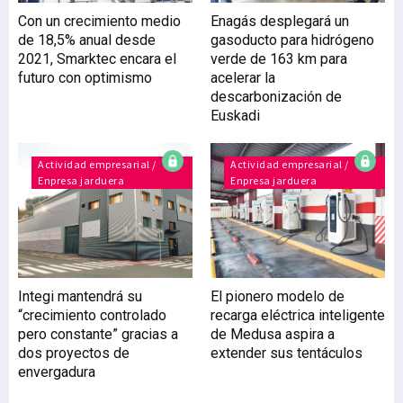
Con un crecimiento medio
Enagás desplegará un
de 18,5% anual desde
gasoducto para hidrógeno
2021, Smarktec encara el
verde de 163 km para
futuro con optimismo
acelerar la
descarbonización de
Euskadi
Actividad empresarial /
Actividad empresarial /
Enpresa jarduera
Enpresa jarduera
Integi mantendrá su
El pionero modelo de
“crecimiento controlado
recarga eléctrica inteligente
pero constante” gracias a
de Medusa aspira a
dos proyectos de
extender sus tentáculos
envergadura