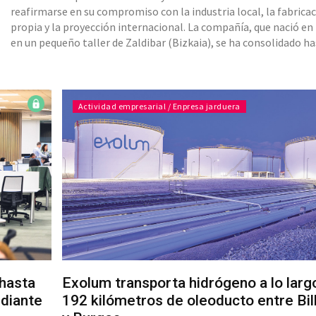
reafirmarse en su compromiso con la industria local, la fabrica
propia y la proyección internacional. La compañía, que nació en
en un pequeño taller de Zaldibar (Bizkaia), se ha consolidado ha
punto de este 2025 está creciendo un 7% en el mercado naciona
los datos acumulados hasta septiembre- y está logrando conte
los diferentes impactos coyunturales mejor de lo espe
Actividad empresarial / Enpresa jarduera
 hasta
Exolum transporta hidrógeno a lo larg
ediante
192 kilómetros de oleoducto entre Bi