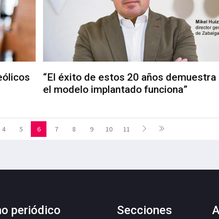
eólicos
“El éxito de estos 20 años demuestra
el modelo implantado funciona”
4
5
6
7
8
9
10
11
mo periódico
Secciones
A