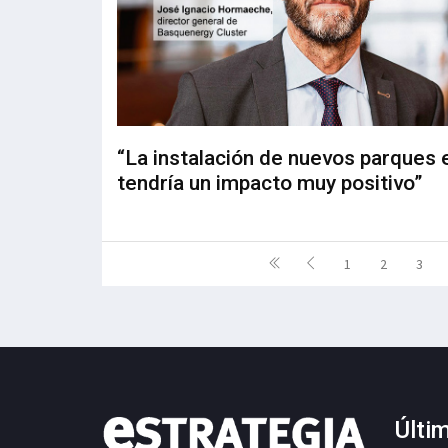
“La instalación de nuevos parques 
tendría un impacto muy positivo”
1
2
3
Últi