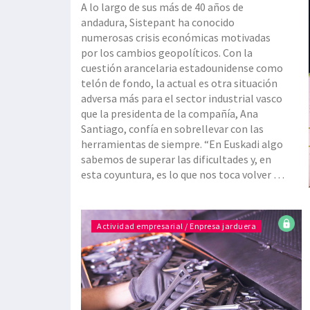
A lo largo de sus más de 40 años de
andadura, Sistepant ha conocido
numerosas crisis económicas motivadas
por los cambios geopolíticos. Con la
cuestión arancelaria estadounidense como
telón de fondo, la actual es otra situación
adversa más para el sector industrial vasco
que la presidenta de la compañía, Ana
Santiago, confía en sobrellevar con las
herramientas de siempre. “En Euskadi algo
sabemos de superar las dificultades y, en
esta coyuntura, es lo que nos toca volver a
hacer”, incide. A esas palabras se sumó Jon
Ansoleaga, director general de la Agencia
Vasca de Desarrollo Empresarial, SPRI, que
Actividad empresarial / Enpresa jarduera
capitanea algunas de las iniciativas del de