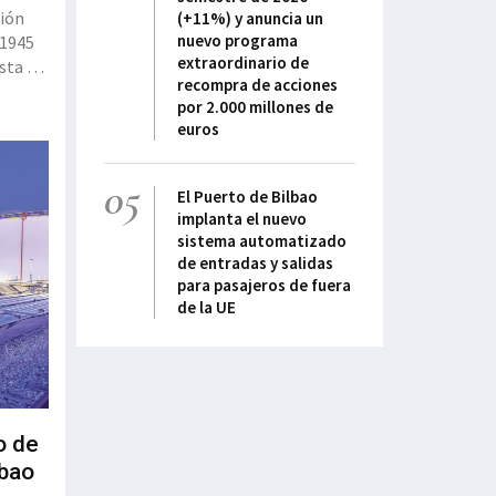
ción
(+11%) y anuncia un
nuevo programa
 1945
extraordinario de
sta el
recompra de acciones
l -en
por 2.000 millones de
ner
euros
05
El Puerto de Bilbao
implanta el nuevo
sistema automatizado
de entradas y salidas
para pasajeros de fuera
de la UE
o de
lbao