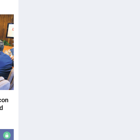
con
d