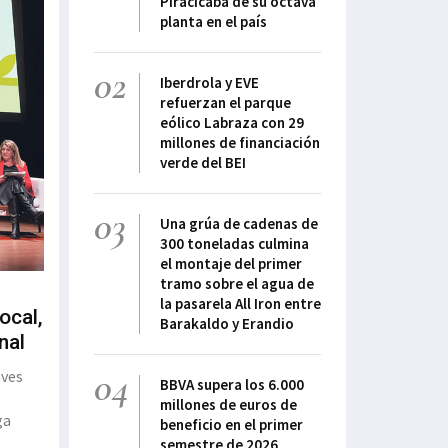
Piracicaba de su octava
planta en el país
02
Iberdrola y EVE
refuerzan el parque
eólico Labraza con 29
millones de financiación
verde del BEI
03
Una grúa de cadenas de
300 toneladas culmina
el montaje del primer
tramo sobre el agua de
la pasarela All Iron entre
ocal,
Barakaldo y Erandio
nal
04
aves
BBVA supera los 6.000
s
millones de euros de
ga
beneficio en el primer
semestre de 2026