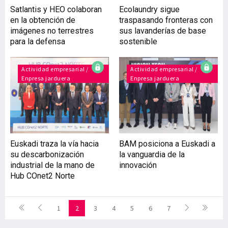
Satlantis y HEO colaboran
Ecolaundry sigue
en la obtención de
traspasando fronteras con
imágenes no terrestres
sus lavanderías de base
para la defensa
sostenible
Actividad empresarial /
Actividad empresarial /
Enpresa jarduera
Enpresa jarduera
Euskadi traza la vía hacia
BAM posiciona a Euskadi a
su descarbonización
la vanguardia de la
industrial de la mano de
innovación
Hub COnet2 Norte
1
2
3
4
5
6
7