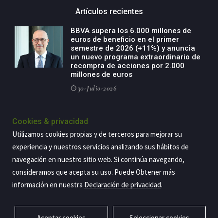
Artículos recientes
BBVA supera los 6.000 millones de
euros de beneficio en el primer
semestre de 2026 (+11%) y anuncia
un nuevo programa extraordinario de
recompra de acciones por 2.000
millones de euros
30-Julio-2026
BBVA acelera el crecimiento de su
negocio agro con un modelo global
Cookies & privacidad
de especialización presente en siete
Utilizamos cookies propias y de terceros para mejorar su
países
experiencia y nuestros servicios analizando sus hábitos de
29-Julio-2026
navegación en nuestro sitio web. Si continúa navegando,
consideramos que acepta su uso. Puede Obtener más
información en nuestra
Declaración de privacidad
.
Copyright@2026 Estrategia Empresarial
Privacidad
Aviso legal
Política de cookies
Contacto
RSS
Aceptar cookies
Seleccionar cookies