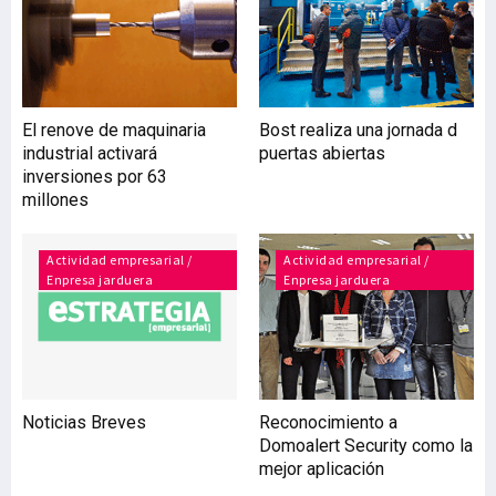
Cancer Research en el que
explica cómo la proteína
COL11A1 influye para que
el tumor de ovario genere
metástasis. La empresa
El renove de maquinaria
Bost realiza una jornada d
biotecnológica
industrial activará
puertas abiertas
Oncomatryx ha
inversiones por 63
desarrollado este test de
millones
diagnóstico basándose en
que la proteína
denominada COL11A1 se
Actividad empresarial /
Actividad empresarial /
Enpresa jarduera
expresa en los tumores
Enpresa jarduera
cuando estos son de tipo
invasivo y
Noticias Breves
Reconocimiento a
Domoalert Security como la
mejor aplicación