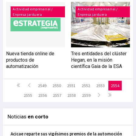
Actividad empresarial /
Actividad empresarial /
Enpresa jarduera
Enpresa jarduera
Nueva tienda online de
Tres entidades del clúster
productos de
Hegan, en la misión
automatización
científica Gaia de la ESA
2549
2550
2551
2552
2553
2554
2555
2556
2557
2558
2559
Noticias
en corto
Acicae reparte sus vigésimos premios de la automoción