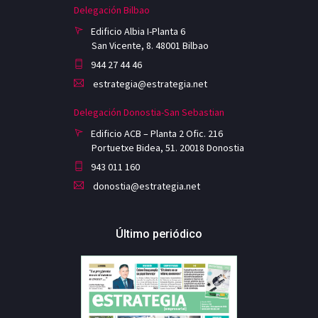
Delegación Bilbao
Edificio Albia I-Planta 6
San Vicente, 8. 48001 Bilbao
944 27 44 46
estrategia@estrategia.net
Delegación Donostia-San Sebastian
Edificio ACB – Planta 2 Ofic. 216
Portuetxe Bidea, 51. 20018 Donostia
943 011 160
donostia@estrategia.net
Último periódico