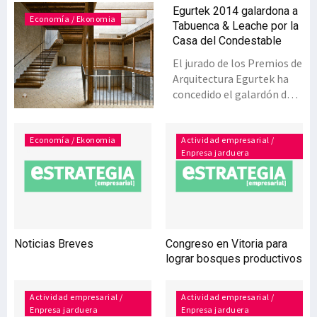
Egurtek 2014 galardona a
Economía / Ekonomia
Tabuenca & Leache por la
Casa del Condestable
El jurado de los Premios de
Arquitectura Egurtek ha
concedido el galardón de
la edición 2014 en la
categoría Edificación a la
Casa del Condestable, de
Economía / Ekonomia
Actividad empresarial /
Enpresa jarduera
los arquitectos Tabuenca
& Leache, “por la
ponderación y el buen
criterio en el uso de la
madera aplicada a la
rehabilitación,
Noticias Breves
Congreso en Vitoria para
adecuadamente
lograr bosques productivos
interrelacionada con otros
elementos constructivos,
realzándola de manera
Actividad empresarial /
Actividad empresarial /
Enpresa jarduera
Enpresa jarduera
elegante y práctica”. El