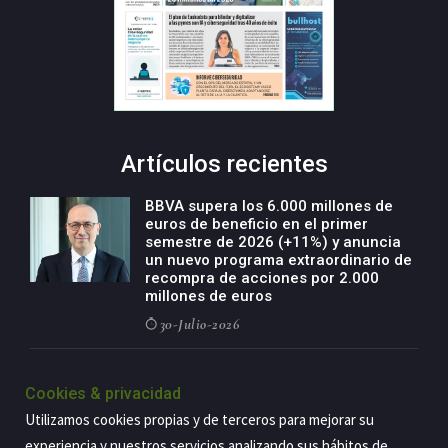
Artículos recientes
BBVA supera los 6.000 millones de
euros de beneficio en el primer
semestre de 2026 (+11%) y anuncia
un nuevo programa extraordinario de
recompra de acciones por 2.000
millones de euros
30-Julio-2026
BBVA acelera el crecimiento de su
negocio agro con un modelo global
Cookies & privacidad
de especialización presente en siete
Utilizamos cookies propias y de terceros para mejorar su
países
experiencia y nuestros servicios analizando sus hábitos de