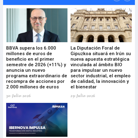
e
BBVA supera los 6.000
La Diputación Foral de
En
millones de euros de
Gipuzkoa situará en Irún su
em
beneficio en el primer
nueva apuesta estratégica
de
ad
semestre de 2026 (+11%) y
vinculada al ámbito BIO
En
anuncia un nuevo
para impulsar un nuevo
En
programa extraordinario de
sector industrial, el empleo
29-
recompra de acciones por
de calidad, la innovación y
2.000 millones de euros
el bienestar
30-Julio-2026
29-Julio-2026
Mi
nu
di