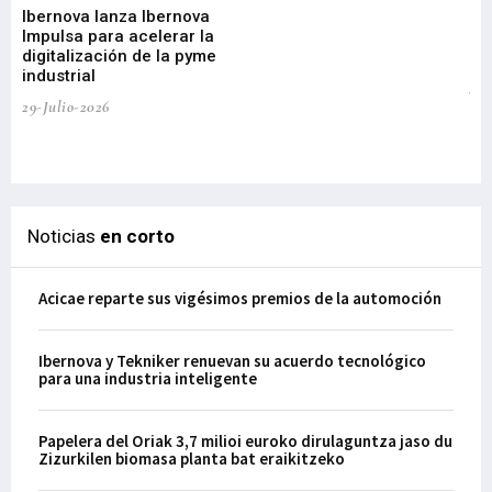
Ibernova lanza Ibernova
ma
Impulsa para acelerar la
in
digitalización de la pyme
mi
industrial
de
te
29-Julio-2026
el
29-
Noticias
en corto
Acicae reparte sus vigésimos premios de la automoción
Ibernova y Tekniker renuevan su acuerdo tecnológico
para una industria inteligente
Papelera del Oriak 3,7 milioi euroko dirulaguntza jaso du
Zizurkilen biomasa planta bat eraikitzeko