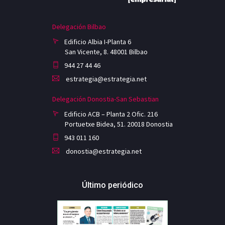
Delegación Bilbao
Edificio Albia I-Planta 6
San Vicente, 8. 48001 Bilbao
944 27 44 46
estrategia@estrategia.net
Delegación Donostia-San Sebastian
Edificio ACB – Planta 2 Ofic. 216
Portuetxe Bidea, 51. 20018 Donostia
943 011 160
donostia@estrategia.net
Último periódico