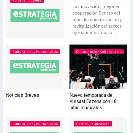
Portada / Azalera
La innovación, mejor en
cooperación Dentro del
plan de modernización y
revitalización del sector
agroalimentario, la
innovación es necesaria
para ganar dimensión, y
que se haga en
Cultura-ocio / Kultura-aisia
Cultura-ocio / Kultura-aisia
cooperación y
colaboración con otras
empresas es lo que
promueve la política de
Desarrollo Rural de la
Comunidad Autónoma del
Noticias Breves
Nueva temporada de
País Vasco. Los ejes que se
Kursaal Eszena con 18
van a desarrollar en este
citas musicales
ámbito abarcan la ayuda,
creación y funcionamiento
de Grupos Operativos EIP
Cultura-ocio / Kultura-aisia
Gestión / Kudeaketa
en materia de