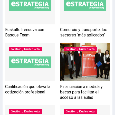
productividad y
sostenibilidad agrícolas;
ayudas al desarrollo de
nuevos productos,
procesos y tecnologías en
Euskaltel renueva con
Comercio y transporte, los
sector agrícola,
Basque Team
sectores ‘más aplicados’
alimentario y forestal;
cooperación entre
pequeños agentes de
Gestión / Kudeaketa
Gestión / Kudeaketa
trabajo com
Cualificación que eleva la
Financiación a medida y
cotización profesional
becas para facilitar el
acceso a las aulas
Gestión / Kudeaketa
Gestión / Kudeaketa