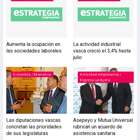
internacionales en este
área durante el primer
cuatrimestre de 2015,
respecto al mismo periodo
de 2014. Los candidatos
con idiomas se han
Aumenta la ocupación en
La actividad industrial
posicionado como claves
las sociedades laborales
vasca creció el 3,4% hasta
en este proceso de
julio
internacionalización y
crecimiento
Economía / Ekonomia
Actividad empresarial /
Enpresa jarduera
Las diputaciones vascas
Asepeyo y Mutua Universal
concretan las prioridades
rubrican un acuerdo de
de sus legislaturas
asistencia sanitaria