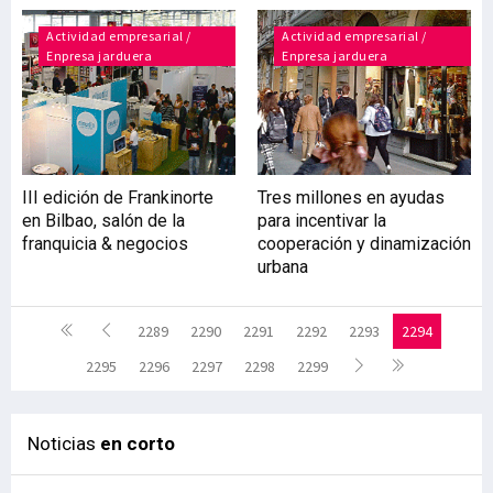
Actividad empresarial /
Actividad empresarial /
Enpresa jarduera
Enpresa jarduera
III edición de Frankinorte
Tres millones en ayudas
en Bilbao, salón de la
para incentivar la
franquicia & negocios
cooperación y dinamización
urbana
2289
2290
2291
2292
2293
2294
2295
2296
2297
2298
2299
Noticias
en corto