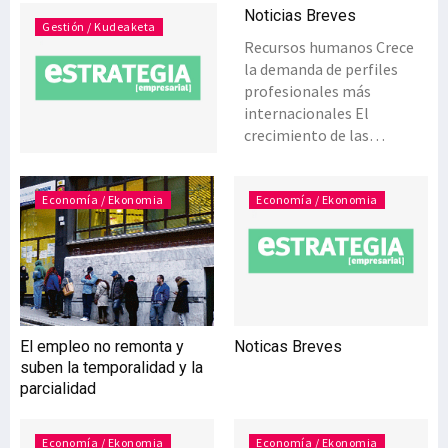
Noticias Breves
Gestión / Kudeaketa
Recursos humanos Crece
la demanda de perfiles
profesionales más
internacionales El
crecimiento de las
exportaciones está
incidiendo también en el
aumento de la necesidad
Economía / Ekonomia
Economía / Ekonomia
de puestos
internacionales por parte
de los departamentos de
‘Customer Service’ y ‘Back
Office Comercial’ de las
compañías españolas. Así
El empleo no remonta y
Noticas Breves
lo constata la firma de
suben la temporalidad y la
trabajo temporal Page
parcialidad
Personal que ha observado
un incremento del 54% en
las solicitudes de perfiles
Economía / Ekonomia
Economía / Ekonomia