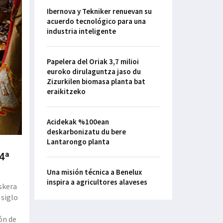
Ibernova y Tekniker renuevan su
acuerdo tecnológico para una
industria inteligente
Papelera del Oriak 3,7 milioi
euroko dirulaguntza jaso du
Zizurkilen biomasa planta bat
eraikitzeko
Acidekak %100ean
deskarbonizatu du bere
Lantarongo planta
4ª
Una misión técnica a Benelux
inspira a agricultores alaveses
uskera
 siglo
ón de