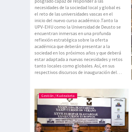
posgrado capaz de responder a las
necesidades de la sociedad local y global es
el reto de las universidades vascas en el
inicio del nuevo curso académico .Tanto la
UPV-EHU como la Universidad de Deusto se
encuentran inmersas en una profunda
reflexión estratégica sobre la oferta
académica que deberán presentar a la
sociedad en los próximos años y que deberá
estar adaptada a nuevas necesidades y retos
tanto locales como globales. Así, en sus
respectivos discursos de inauguración del
nuevo curso académico, ambos rectores
hicieron expresa mención a las líneas que
regirán esa reflexión y a los proyectos
Gestión / Kudeaketa