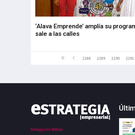
‘Alava Emprende’ amplía su progra
sale a las calles
2288
2289
2290
2291
Últi
Delegación Bilbao