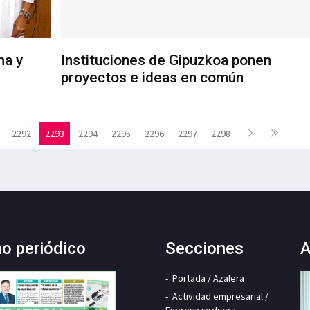
ma y
Instituciones de Gipuzkoa ponen
proyectos e ideas en común
2292
2293
2294
2295
2296
2297
2298
mo periódico
Secciones
A
Portada / Azalera
Actividad empresarial /