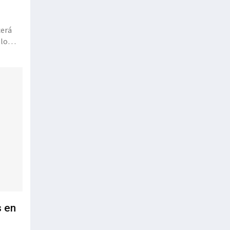
cerá
 lo
s en