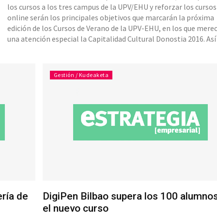
los cursos a los tres campus de la UPV/EHU y reforzar los cursos
online serán los principales objetivos que marcarán la próxima
edición de los Cursos de Verano de la UPV-EHU, en los que mere
una atención especial la Capitalidad Cultural Donostia 2016. Así
anunció su directora, Carmen Agoués, en la presentación del
‘satisfactorio’ balance de la edición 2015, recientement
Gestión / Kudeaketa
ría de
DigiPen Bilbao supera los 100 alumno
el nuevo curso