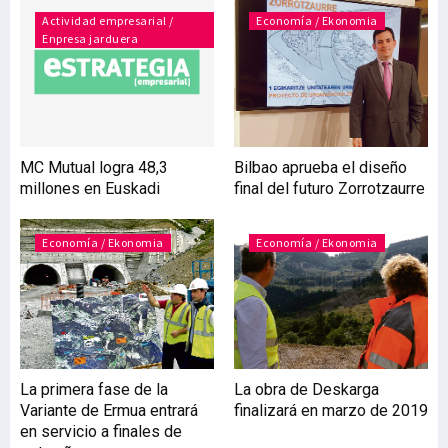
para acercar la
Actividad empresarial /
Economía / Ekonomia
Enpresa jarduera
administración a la
ciudadanía. Coyuntura
Positivo avance de la
industria vizcaína Los
últimos datos
económicos, así como las
MC Mutual logra 48,3
Bilbao aprueba el diseño
opiniones de los
millones en Euskadi
final del futuro Zorrotzaurre
responsables de las
empresas de Bizkaia,
recogidas en la Encuesta
Economía / Ekonomia
Economía / Ekonomia
de Coyuntura I
La primera fase de la
La obra de Deskarga
Variante de Ermua entrará
finalizará en marzo de 2019
en servicio a finales de