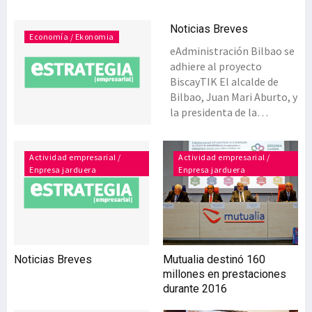
Noticias Breves
Economía / Ekonomia
eAdministración Bilbao se
adhiere al proyecto
BiscayTIK El alcalde de
Bilbao, Juan Mari Aburto, y
la presidenta de la
Fundación BiscayTIK y
diputada foral de Bizkaia
de Administración Pública
Actividad empresarial /
Actividad empresarial /
Enpresa jarduera
Enpresa jarduera
y Relaciones
Institucionales, Ibone
Bengoetxea, han firmado
un convenio de
colaboración para la
adhesión del Consistorio
Noticias Breves
Mutualia destinó 160
bilbaíno al proyecto
millones en prestaciones
BiscayTIK, y avanzar así en
durante 2016
la implantación y uso de
las nuevas tecnologías