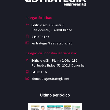
Delegación Bilbao
Edificio Albia I-Planta 6
San Vicente, 8. 48001 Bilbao
944 27 44 46
estrategia@estrategia.net
Delegación Donostia-San Sebastian
Edificio ACB – Planta 2 Ofic. 216
Portuetxe Bidea, 51. 20018 Donostia
943 011 160
donostia@estrategia.net
Último periódico