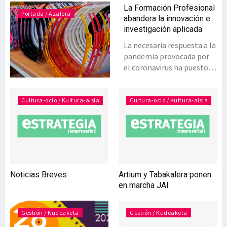
La Formación Profesional
Portada / Azalera
abandera la innovación e
investigación aplicada
La necesaria respuesta a la
pandemia provocada por
el coronavirus ha puesto
en pie a todos los sectores
de actividad en Euskadi.
También al centro de
Cultura-ocio / Kultura-aisia
Cultura-ocio / Kultura-aisia
investigación e innovación
aplicada de la FP Tknika de
Errenteria, dependiente
del Departamento de
Educación del Gobierno
vasco, que prácticamente
Noticias Breves
Artium y Tabakalera ponen
desde el estallido de la
en marcha JAI
crisis sanitaria se ha
involucrado en el
desarrollo de diversos
Gestión / Kudeaketa
Gestión / Kudeaketa
equipos de protección