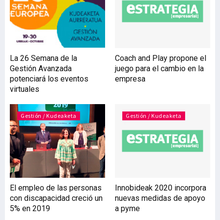
dirigidos al personal
sanitario. En colaboración
con el Departamento de
Salud, Osakidetza, Bioef y
59 centros de FP de la red
La 26 Semana de la
Coach and Play propone el
pública vasca, Tknika ha
Gestión Avanzada
juego para el cambio en la
desarrollado desde el mes
potenciará los eventos
empresa
de marzo diversos
virtuales
prototipos de mascarillas
quirúrgicas, así co
Gestión / Kudeaketa
Gestión / Kudeaketa
El empleo de las personas
Innobideak 2020 incorpora
con discapacidad creció un
nuevas medidas de apoyo
5% en 2019
a pyme