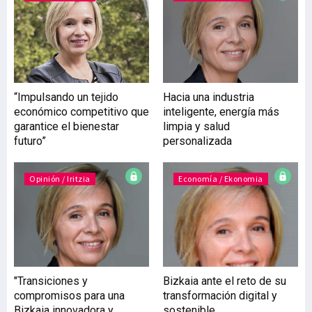
la competitividad de las
empresas y construir un
futuro más sostenible y
justo. El camino de la
Diputación Foral de
Bizkaia hacia este
“Impulsando un tejido
Hacia una industria
liderazgo se consolida con
económico competitivo que
inteligente, energía más
Biqain, Bizkaia Quantum
garantice el bienestar
limpia y salud
Advanced Industries,
futuro”
personalizada
estrategia centrada en
impulsar la adopción de la
Opinión / Iritzia
Economía / Ekonomia
"Transiciones y
Bizkaia ante el reto de su
compromisos para una
transformación digital y
Bizkaia innovadora y
sostenible