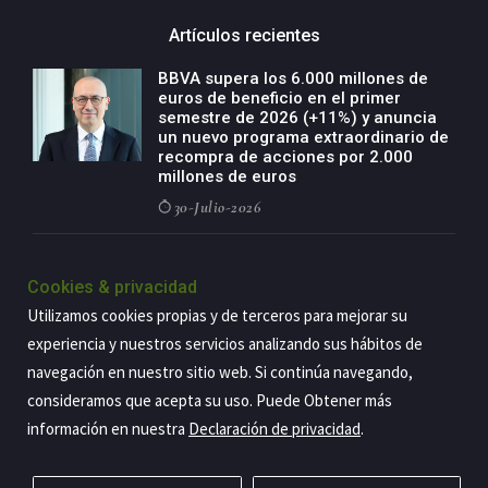
Artículos recientes
BBVA supera los 6.000 millones de
euros de beneficio en el primer
semestre de 2026 (+11%) y anuncia
un nuevo programa extraordinario de
recompra de acciones por 2.000
millones de euros
30-Julio-2026
BBVA acelera el crecimiento de su
negocio agro con un modelo global
Cookies & privacidad
de especialización presente en siete
Utilizamos cookies propias y de terceros para mejorar su
países
experiencia y nuestros servicios analizando sus hábitos de
29-Julio-2026
navegación en nuestro sitio web. Si continúa navegando,
consideramos que acepta su uso. Puede Obtener más
información en nuestra
Declaración de privacidad
.
Copyright@2026 Estrategia Empresarial