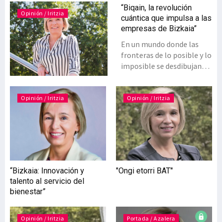
“Biqain, la revolución
Opinión / Iritzia
cuántica que impulsa a las
empresas de Bizkaia”
En un mundo donde las
fronteras de lo posible y lo
imposible se desdibujan
gracias a los avances en la
tecnología cuántica,
Bizkaia va a acompañar y
Opinión / Iritzia
Opinión / Iritzia
facilitar a las empresas del
territorio en esta
revolución que
transformará todos los
sectores productivos.
Desde la energía, la
“Bizkaia: Innovación y
"Ongi etorri BAT"
medicina o la automoción
talento al servicio del
hasta las finanzas, la
bienestar”
tecnología cuántica será
una herramienta
fundamental para mejorar
Opinión / Iritzia
Portada / Azalera