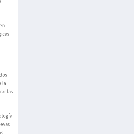
e
 en
gicas
ados
 la
rar las
ología
uevas
os