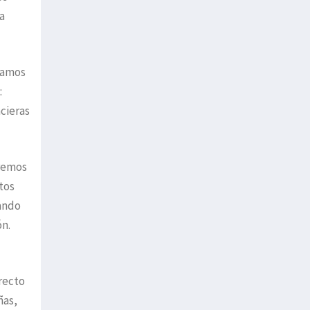
a
izamos
:
cieras
aremos
tos
tando
ón.
recto
ñas,