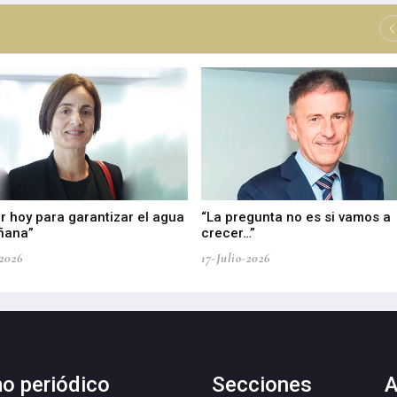
r hoy para garantizar el agua
“La pregunta no es si vamos a
ñana”
crecer…”
-2026
17-Julio-2026
mo periódico
Secciones
A