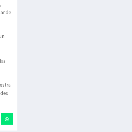
,
tar de
un
las
uestra
ndes