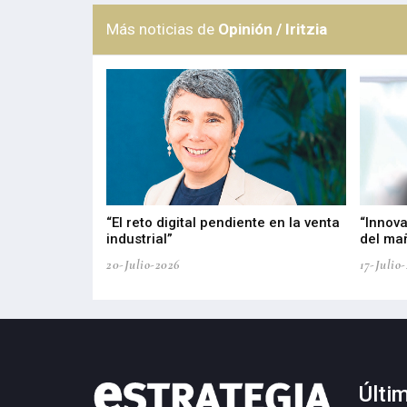
Más noticias de
Opinión / Iritzia
del PPWR
“El reto digital pendiente en la venta
“Innova
industrial”
del ma
20-Julio-2026
17-Julio
Últi