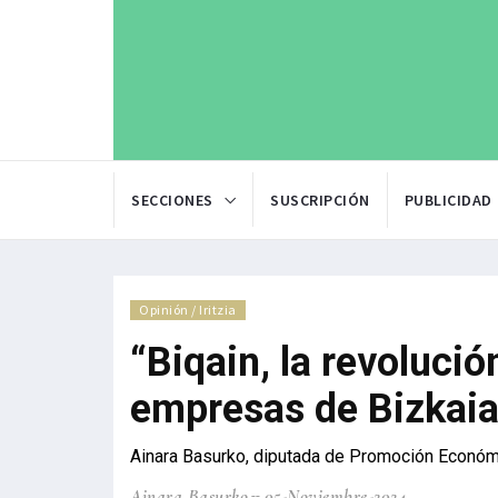
SECCIONES
SUSCRIPCIÓN
PUBLICIDAD
Opinión / Iritzia
“Biqain, la revoluci
empresas de Bizkaia
Ainara Basurko, diputada de Promoción Económ
Ainara Basurko
05-Noviembre-2024