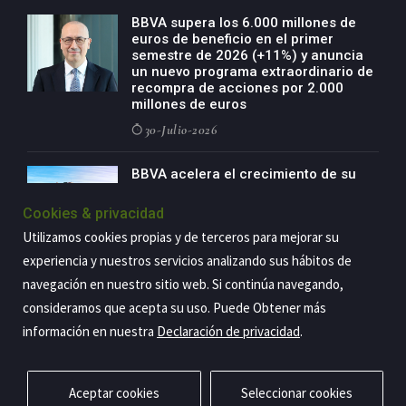
BBVA supera los 6.000 millones de
euros de beneficio en el primer
semestre de 2026 (+11%) y anuncia
un nuevo programa extraordinario de
recompra de acciones por 2.000
millones de euros
30-Julio-2026
BBVA acelera el crecimiento de su
negocio agro con un modelo global
de especialización presente en siete
Cookies & privacidad
países
Utilizamos cookies propias y de terceros para mejorar su
29-Julio-2026
experiencia y nuestros servicios analizando sus hábitos de
navegación en nuestro sitio web. Si continúa navegando,
consideramos que acepta su uso. Puede Obtener más
Copyright@2026 Estrategia Empresarial
información en nuestra
Declaración de privacidad
.
Privacidad
Aviso legal
Política de cookies
Contacto
RSS
Aceptar cookies
Seleccionar cookies