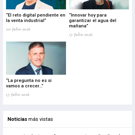
“El reto digital pendiente en
“Innovar hoy para
“L
o
la venta industrial”
garantizar el agua del
ob
mañana”
20-Julio-2026
17-
17-Julio-2026
“La pregunta no es si
“E
vamos a crecer…”
PP
17-Julio-2026
02-
Noticias
más vistas