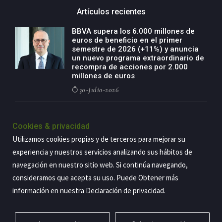
Artículos recientes
BBVA supera los 6.000 millones de
euros de beneficio en el primer
semestre de 2026 (+11%) y anuncia
un nuevo programa extraordinario de
recompra de acciones por 2.000
millones de euros
30-Julio-2026
BBVA acelera el crecimiento de su
negocio agro con un modelo global
Cookies & privacidad
de especialización presente en siete
Utilizamos cookies propias y de terceros para mejorar su
países
experiencia y nuestros servicios analizando sus hábitos de
29-Julio-2026
navegación en nuestro sitio web. Si continúa navegando,
consideramos que acepta su uso. Puede Obtener más
información en nuestra
Declaración de privacidad
.
Copyright@2026 Estrategia Empresarial
Privacidad
Aviso legal
Política de cookies
Contacto
RSS