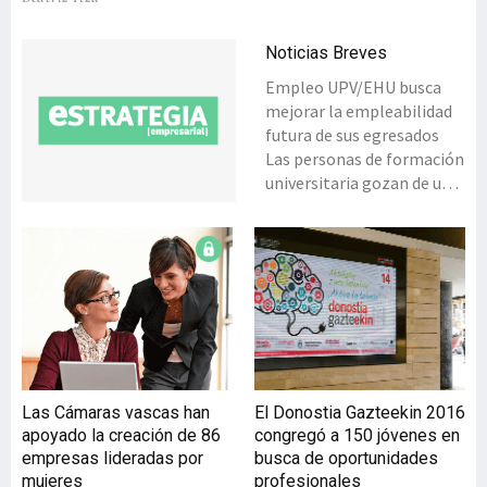
Noticias Breves
Empleo UPV/EHU busca
mejorar la empleabilidad
futura de sus egresados
Las personas de formación
universitaria gozan de una
mejor empleabilidad, ya
que la tasa de actividad de
los y las tituladas en la
UPV/EHU alcanza el 95,6%,
con una tasa de ocupación
del 82,9%. Así se desprende
del Estudio sobre
‘Tendencias,
Empleabilidad e
Las Cámaras vascas han
El Donostia Gazteekin 2016
Intervención universitaria.
apoyado la creación de 86
congregó a 150 jóvenes en
Una mirada desde la
empresas lideradas por
busca de oportunidades
UPV/EHU’ que analiza los
mujeres
profesionales