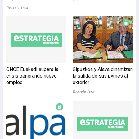
niveles de inserción
Beatriz Itza
laboral de sus titulados así
como las prácticas que
realiza el alumnado y las
perspectivas de
empleabilidad. La
universidad pondrá en
marcha el proyecto
‘ehualumni’ para mejorar
estos aspectos. Nuevos
ONCE Euskadi supera la
Gipuzkoa y Álava dinamizan
fondos para activar el
crisis generando nuevo
la salida de sus pymes al
empl
empleo
exterior
Beatriz Itza