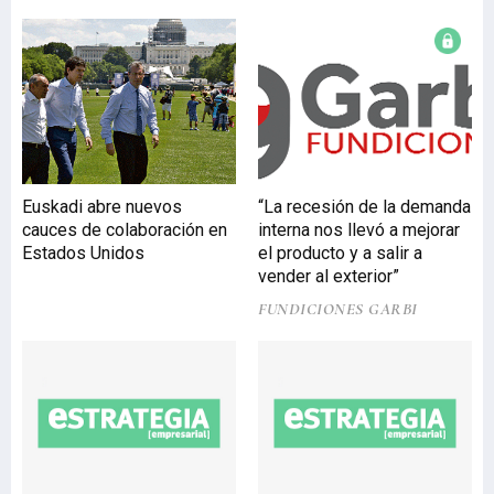
mayores de 45 y 55 años.
También se valorarán en
mayor medida las
solicitudes para convertir
contratos temporales en
indefinidos a jornada
completa frente a los
indefinidos a jornada
Euskadi abre nuevos
“La recesión de la demanda
parcial. Cada empresa o
cauces de colaboración en
interna nos llevó a mejorar
persona autónoma
Estados Unidos
el producto y a salir a
interesada en esta línea de
vender al exterior”
ayudas al empleo de
calidad podrá convertir en
FUNDICIONES GARBI
indefinidos u