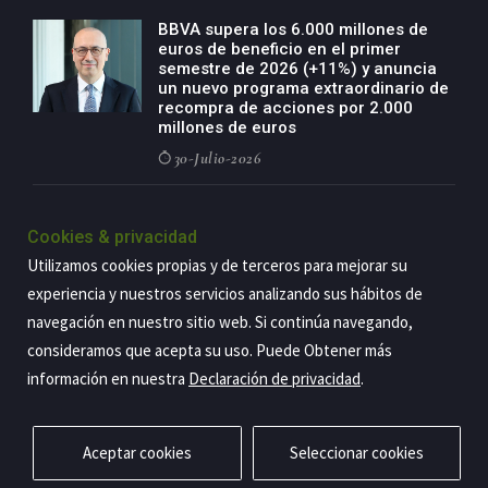
BBVA supera los 6.000 millones de
euros de beneficio en el primer
semestre de 2026 (+11%) y anuncia
un nuevo programa extraordinario de
recompra de acciones por 2.000
millones de euros
30-Julio-2026
BBVA acelera el crecimiento de su
negocio agro con un modelo global
Cookies & privacidad
de especialización presente en siete
Utilizamos cookies propias y de terceros para mejorar su
países
experiencia y nuestros servicios analizando sus hábitos de
29-Julio-2026
navegación en nuestro sitio web. Si continúa navegando,
consideramos que acepta su uso. Puede Obtener más
información en nuestra
Declaración de privacidad
.
Copyright@2026 Estrategia Empresarial
Privacidad
Aviso legal
Política de cookies
Contacto
RSS
Aceptar cookies
Seleccionar cookies