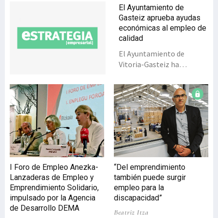
El Ayuntamiento de
Gasteiz aprueba ayudas
económicas al empleo de
calidad
El Ayuntamiento de
Vitoria-Gasteiz ha
aprobado una
convocatoria de ayudas
para la generación de
empleo de calidad
mediante la conversión de
contratos temporales en
indefinidos para lo que se
ha asignado un
presupuesto de 400.000
I Foro de Empleo Anezka-
“Del emprendimiento
euros en subvenciones,
Lanzaderas de Empleo y
también puede surgir
para cuya concesión se
Emprendimiento Solidario,
empleo para la
dará prioridad a los
impulsado por la Agencia
discapacidad”
contratos realizados a
de Desarrollo DEMA
Beatriz Itza
mujeres y personas