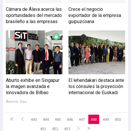
Cámara de Álava acerca las
Crece el negocio
oportunidades del mercado
exportador de la empresa
brasileño a las empresas
guipuzcoana
Aburto exhibe en Singapur
El lehendakari destaca ante
la imagen avanzada e
los cónsules la proyección
innovadora de Bilbao
internacional de Euskadi
Beatriz Itza
443
444
445
446
447
448
449
450
451
452
453