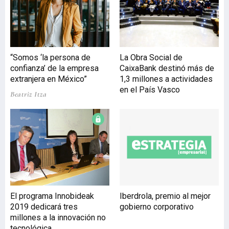
institucionales tanto
vascos como mexicanos a
ambos destinos,
culminaban con la
reciente visita a Euskadi
“Somos ‘la persona de
La Obra Social de
del secretario de estado de
confianza’ de la empresa
CaixaBank destinó más de
Economía y Trabajo de
extranjera en México”
1,3 millones a actividades
Nuevo León, Roberto
en el País Vasco
Beatriz Itza
Russildi, interesado en
conocer ‘in situ’ la
estrategia vasca en el
ámbito del desarroll
El programa Innobideak
Iberdrola, premio al mejor
2019 dedicará tres
gobierno corporativo
millones a la innovación no
tecnológica