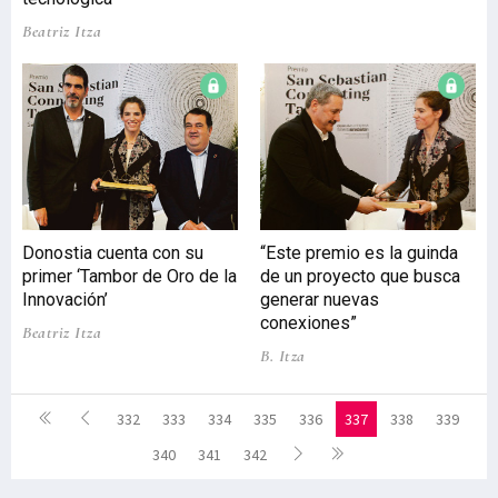
Beatriz Itza
Donostia cuenta con su
“Este premio es la guinda
primer ‘Tambor de Oro de la
de un proyecto que busca
Innovación’
generar nuevas
conexiones”
Beatriz Itza
B. Itza
332
333
334
335
336
337
338
339
340
341
342