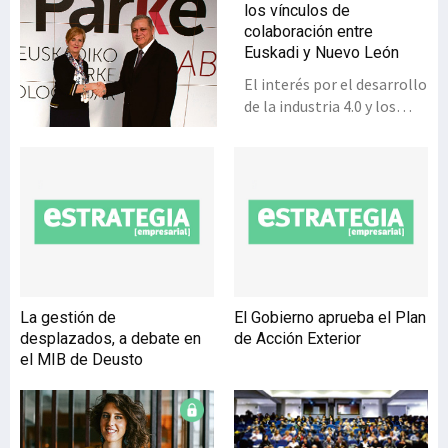
los vínculos de
colaboración entre
Euskadi y Nuevo León
El interés por el desarrollo
de la industria 4.0 y los
programas de
emprendimiento
tecnológico han
contribuido a estrechar los
vínculos entre Euskadi y el
estado mexicano de Nuevo
León, uno de los destinos
prioritarios dentro de la
estrategia de
La gestión de
El Gobierno aprueba el Plan
internacionalización del
desplazados, a debate en
de Acción Exterior
Gobierno vasco en el país
el MIB de Deusto
azteca.Los viajes
profesionales efectuados
en los últimos meses por
los representantes