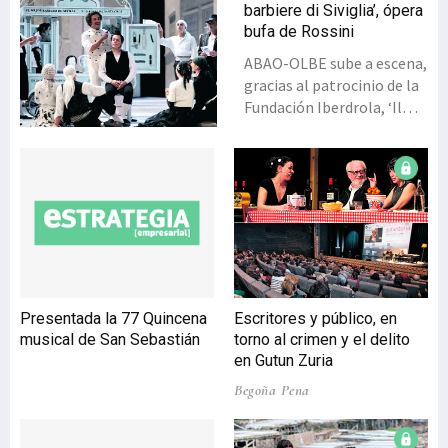
barbiere di Siviglia’, ópera
bufa de Rossini
ABAO-OLBE sube a escena,
gracias al patrocinio de la
Fundación Iberdrola, ‘Il
barbiere di Siviglia’, la
ópera bufa por
antonomasia de Rossini,
que pondrá el colofón a la
64 temporada de Ópera, en
el año en el que se celebra
el bicentenario de su
estreno.El próximo 14 de
mayo llega al Palacio
Presentada la 77 Quincena
Escritores y público, en
Euskalduna esta
musical de San Sebastián
torno al crimen y el delito
‘commedia’ en dos actos,
en Gutun Zuria
estrenada en el Teatro
Begoña Pena
Arriaga de Roma en
febrero de 1816. Desde
entonces no hay lugar en