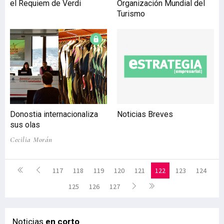
el Requiem de Verdi
Organización Mundial del
Turismo
Donostia internacionaliza
Noticias Breves
sus olas
Cecilia Morán
117
118
119
120
121
122
123
124
125
126
127
Noticias
en corto