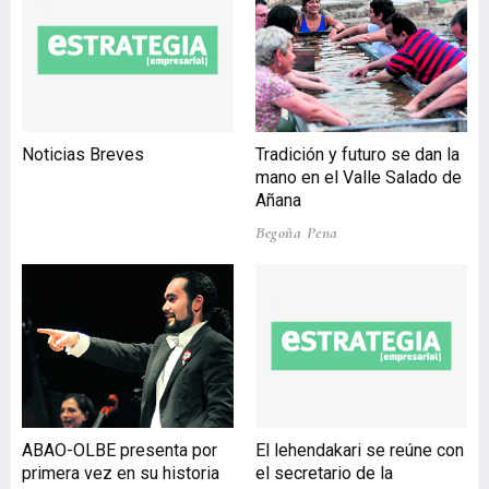
el mundo donde la ópera
de Rossini no haya llegado,
si bien la ‘commedia’,
como el libretista Cesare
Sterbini caracterizó la
obra, no fue al principio el
Noticias Breves
Tradición y futuro se dan la
éxito que sería poco
mano en el Valle Salado de
después. A pesar de ello
Añana
nunca ha desaparecido de
Begoña Pena
ABAO-OLBE presenta por
El lehendakari se reúne con
primera vez en su historia
el secretario de la