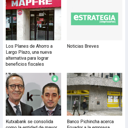
superiores al 10%. De
hecho, desde el 1 enero de
2012 –fecha en la que nació
Kutxabank–, ha duplicado
su volumen de activos,
desde los 4.800 millones de
euros de entonces a los
Los Planes de Ahorro a
Noticias Breves
más de 10.000 actuales.
Largo Plazo, una nueva
Esto ha sido posible
alternativa para lograr
gracias a una estrategia
beneficios fiscales
que en primer lugar le
llevó a co
Kutxabank se consolida
Banco Pichincha acerca
como la entidad de mayor
Ecuador a la empresa