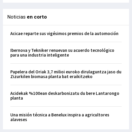
Noticias
en corto
Acicae reparte sus vigésimos premios de la automoción
Ibernova y Tekniker renuevan su acuerdo tecnológico
para una industria inteligente
Papelera del Oriak 3,7 milioi euroko dirulaguntza jaso du
Zizurkilen biomasa planta bat eraikitzeko
Acidekak %100ean deskarbonizatu du bere Lantarongo
planta
Una misión técnica a Benelux inspira a agricultores
alaveses