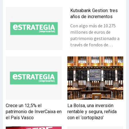
Kutxabank Gestion: tres
años de incrementos
Con algo más de 10.275
millones de euros de
patrimonio gestionado a
través de fondos de
inversión, la gestora
Kutxabank Gestión se
situaba a finales de
octubre en la séptima
posición en el ranking
estatal de gestoras,
liderado por InverCaixa,
con 45.000 millones de
euros gestionados. La
Crece un 12,5% el
La Bolsa, una inversión
gestora del grupo
patrimonio de InverCaixa en
rentable y segura, reñida
financiero vasco ha
el País Vasco
con el ‘cortoplazo’
continuado creciendo
durante 2015 a ritmos