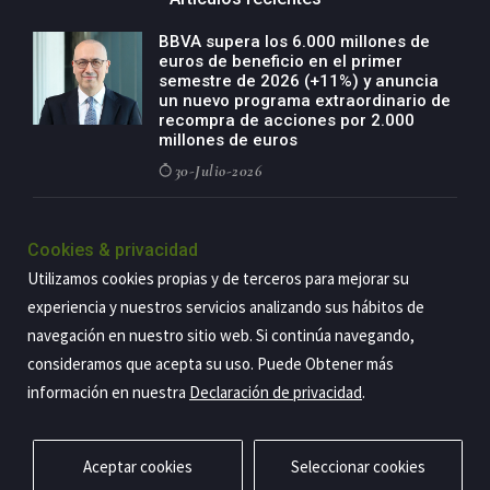
BBVA supera los 6.000 millones de
euros de beneficio en el primer
semestre de 2026 (+11%) y anuncia
un nuevo programa extraordinario de
recompra de acciones por 2.000
millones de euros
30-Julio-2026
BBVA acelera el crecimiento de su
negocio agro con un modelo global
Cookies & privacidad
de especialización presente en siete
Utilizamos cookies propias y de terceros para mejorar su
países
experiencia y nuestros servicios analizando sus hábitos de
29-Julio-2026
navegación en nuestro sitio web. Si continúa navegando,
consideramos que acepta su uso. Puede Obtener más
información en nuestra
Declaración de privacidad
.
Copyright@2026 Estrategia Empresarial
Privacidad
Aviso legal
Política de cookies
Contacto
RSS
Aceptar cookies
Seleccionar cookies