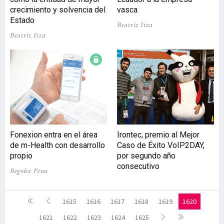
crecimiento y solvencia del
vasca
Estado
Beatriz Itza
Beatriz Itza
Fonexion entra en el área
Irontec, premio al Mejor
de m-Health con desarrollo
Caso de Éxito VoIP2DAY,
propio
por segundo año
consecutivo
Begoña Pena
1615
1616
1617
1618
1619
1620
1621
1622
1623
1624
1625