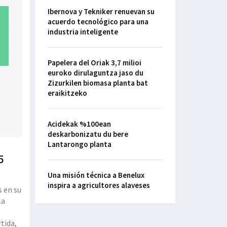
Ibernova y Tekniker renuevan su
acuerdo tecnológico para una
industria inteligente
Papelera del Oriak 3,7 milioi
euroko dirulaguntza jaso du
Zizurkilen biomasa planta bat
eraikitzeko
Acidekak %100ean
deskarbonizatu du bere
Lantarongo planta
5
Una misión técnica a Benelux
inspira a agricultores alaveses
s en su
la