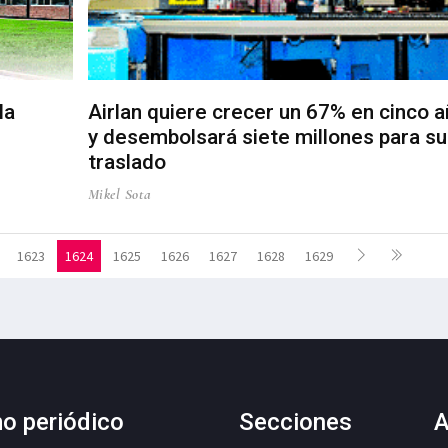
la
Airlan quiere crecer un 67% en cinco 
y desembolsará siete millones para su
traslado
Mikel Sota
1623
1624
1625
1626
1627
1628
1629
mo periódico
Secciones
A