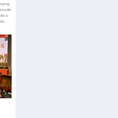
naria;
ora de
ado a
rno
stemas