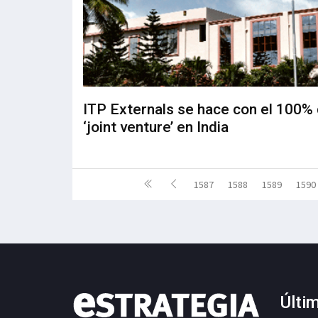
ITP Externals se hace con el 100%
‘joint venture’ en India
1587
1588
1589
1590
Últi