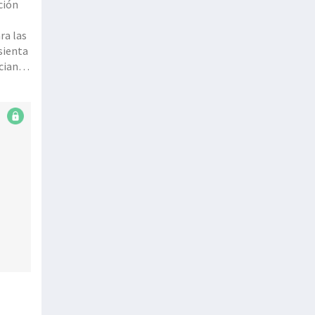
ción
ra las
sienta
nciando
ue le
n la