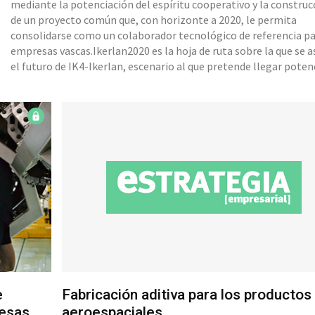
mediante la potenciación del espíritu cooperativo y la construc
de un proyecto común que, con horizonte a 2020, le permita
consolidarse como un colaborador tecnológico de referencia pa
empresas vascas.Ikerlan2020 es la hoja de ruta sobre la que se a
el futuro de IK4-Ikerlan, escenario al que pretende llegar pote
las mismas bases cooperativas y de orientación a sus clientes q
han permitido cumplir 42 años, siendo “un factor importante e
mejora de la competitividad de las empresa
e
Fabricación aditiva para los productos
resas
aeroespaciales