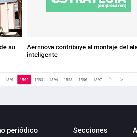
 de su
Aernnova contribuye al montaje del al
inteligente
1591
1592
1593
1594
1595
1596
1597
mo periódico
Secciones
A