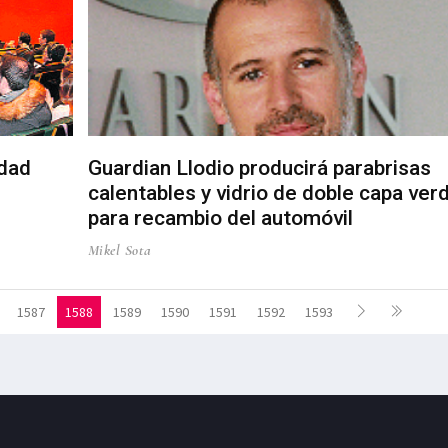
idad
Guardian Llodio producirá parabrisas
calentables y vidrio de doble capa ver
para recambio del automóvil
Mikel Sota
1587
1588
1589
1590
1591
1592
1593