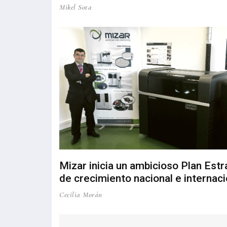
Mikel Sota
Mizar inicia un ambicioso Plan Estr
de crecimiento nacional e internaci
Cecilia Morán