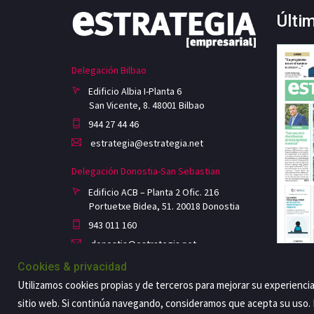
Últi
Delegación Bilbao
Edificio Albia I-Planta 6
San Vicente, 8. 48001 Bilbao
944 27 44 46
estrategia@estrategia.net
Delegación Donostia-San Sebastian
Edificio ACB – Planta 2 Ofic. 216
Portuetxe Bidea, 51. 20018 Donostia
943 011 160
donostia@estrategia.net
Cookies & privacidad
Utilizamos cookies propias y de terceros para mejorar su experienci
sitio web. Si continúa navegando, consideramos que acepta su uso