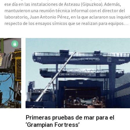
ese día en las instalaciones de Asteasu (Gipuzkoa). Además,
mantuvieron una reunión técnica informal con el director del
laboratorio, Juan Antonio Pérez, en la que aclararon sus inquie
respecto de los ensayos símicos que se realizan para equipos
destinados a centrales nucleares de su país. Acudieron junto a d
responsables de la empresa francesa Bernard Controls, c
Primeras pruebas de mar para el
‘Grampian Fortress’