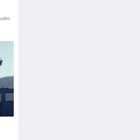
tudes
os