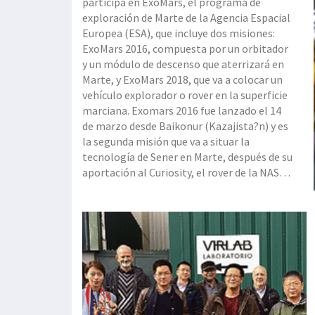
participa en ExoMars, el programa de
exploración de Marte de la Agencia Espacial
Europea (ESA), que incluye dos misiones:
ExoMars 2016, compuesta por un orbitador
y un módulo de descenso que aterrizará en
Marte, y ExoMars 2018, que va a colocar un
vehículo explorador o rover en la superficie
marciana. Exomars 2016 fue lanzado el 14
de marzo desde Baikonur (Kazajista?n) y es
la segunda misión que va a situar la
tecnología de Sener en Marte, después de su
aportación al Curiosity, el rover de la NASA
que transita por este planeta desde 2012.
Suministró el mecanismo de apunte de la
antena de alta gananc