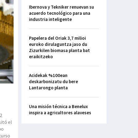
Ibernova y Tekniker renuevan su
acuerdo tecnológico para una
industria inteligente
Papelera del Oriak 3,7 milioi
euroko dirulaguntza jaso du
Zizurkilen biomasa planta bat
eraikitzeko
Acidekak %100ean
deskarbonizatu du bere
Lantarongo planta
Una misión técnica a Benelux
inspira a agricultores alaveses
12
sitó el
po
curso