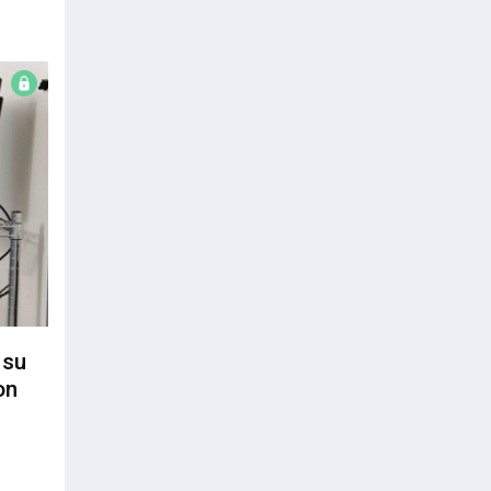
 su
on