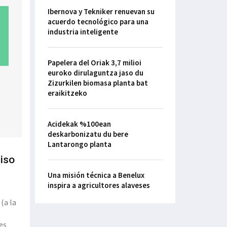
Ibernova y Tekniker renuevan su
acuerdo tecnológico para una
industria inteligente
Papelera del Oriak 3,7 milioi
euroko dirulaguntza jaso du
Zizurkilen biomasa planta bat
eraikitzeko
Acidekak %100ean
deskarbonizatu du bere
Lantarongo planta
iso
Una misión técnica a Benelux
inspira a agricultores alaveses
(a la
es