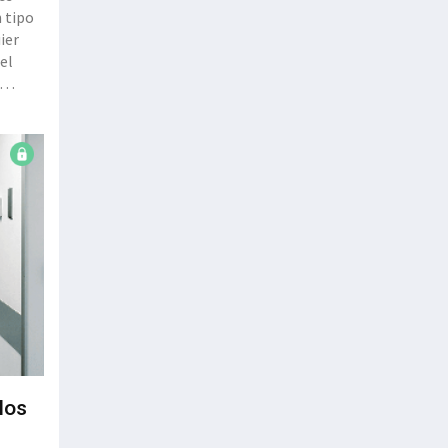
n tipo
ier
 el
ón y
nen un
los