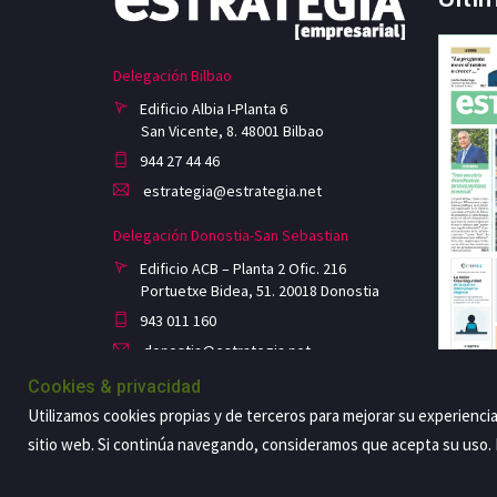
Delegación Bilbao
Edificio Albia I-Planta 6
San Vicente, 8. 48001 Bilbao
944 27 44 46
estrategia@estrategia.net
Delegación Donostia-San Sebastian
Edificio ACB – Planta 2 Ofic. 216
Portuetxe Bidea, 51. 20018 Donostia
943 011 160
donostia@estrategia.net
Cookies & privacidad
Utilizamos cookies propias y de terceros para mejorar su experienci
sitio web. Si continúa navegando, consideramos que acepta su uso
Copyright@2026 Estrategia Empresarial