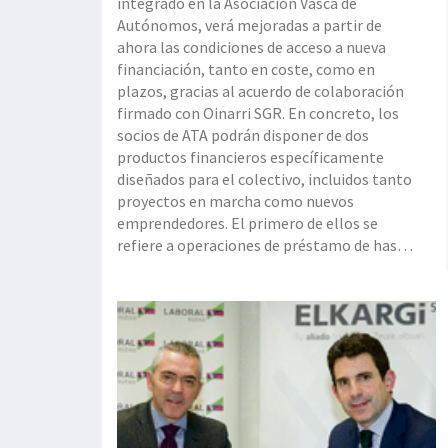
integrado en la Asociación Vasca de
Autónomos, verá mejoradas a partir de
ahora las condiciones de acceso a nueva
financiación, tanto en coste, como en
plazos, gracias al acuerdo de colaboración
firmado con Oinarri SGR. En concreto, los
socios de ATA podrán disponer de dos
productos financieros específicamente
diseñados para el colectivo, incluidos tanto
proyectos en marcha como nuevos
emprendedores. El primero de ellos se
refiere a operaciones de préstamo de hasta
20.000 euros (a devolver en un plazo
máximo de cinco años) y que podrán
solicitarse en persona, vía internet o a
través de cualquier oficina