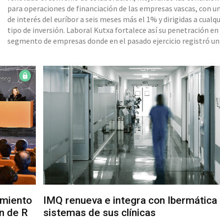
para operaciones de financiación de las empresas vascas, con u
de interés del euríbor a seis meses más el 1% y dirigidas a cualqu
tipo de inversión. Laboral Kutxa fortalece así su penetración en
segmento de empresas donde en el pasado ejercicio registró un
incremento del 1% en el saldo neto de financiación para inversi
de un 31% en crédito nuevo y leasing. Ambas entidades mantie
importe formalizado en vigor de 160 millones p
imiento
IMQ renueva e integra con Ibermática 
ón de R
sistemas de sus clínicas