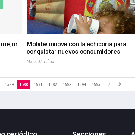
u mejor
Molabe innova con la achicoria para
conquistar nuevos consumidores
Maite Martínez
1589
1590
1591
1592
1593
1594
1595
mo periódico
Secciones
A