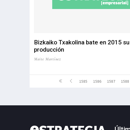
Bizkaiko Txakolina bate en 2015 s
producción
Maite Martínez
1585
1586
1587
1588
Últi