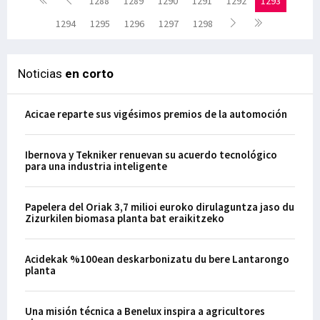
1288
1289
1290
1291
1292
1293
1294
1295
1296
1297
1298
Noticias
en corto
Acicae reparte sus vigésimos premios de la automoción
Ibernova y Tekniker renuevan su acuerdo tecnológico
para una industria inteligente
Papelera del Oriak 3,7 milioi euroko dirulaguntza jaso du
Zizurkilen biomasa planta bat eraikitzeko
Acidekak %100ean deskarbonizatu du bere Lantarongo
planta
Una misión técnica a Benelux inspira a agricultores