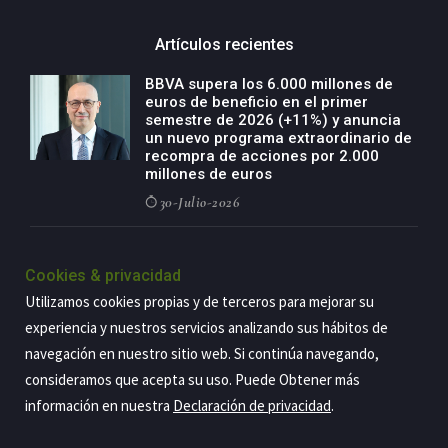
Artículos recientes
BBVA supera los 6.000 millones de
euros de beneficio en el primer
semestre de 2026 (+11%) y anuncia
un nuevo programa extraordinario de
recompra de acciones por 2.000
millones de euros
30-Julio-2026
BBVA acelera el crecimiento de su
negocio agro con un modelo global
Cookies & privacidad
de especialización presente en siete
Utilizamos cookies propias y de terceros para mejorar su
países
experiencia y nuestros servicios analizando sus hábitos de
29-Julio-2026
navegación en nuestro sitio web. Si continúa navegando,
consideramos que acepta su uso. Puede Obtener más
información en nuestra
Declaración de privacidad
.
Copyright@2026 Estrategia Empresarial