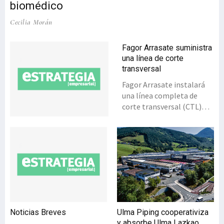
biomédico
Cecilia Morán
Fagor Arrasate suministra
una línea de corte
transversal
Fagor Arrasate instalará
una línea completa de
corte transversal (CTL)
para uno de los mayores
productores de aluminio
de China y que será
empleado para la industria
aeroespacial. De esta
manera, el fabricante
vasco vuelve a lograr la
confianza de uno de los
mayores productores
Noticias Breves
Ulma Piping cooperativiza
chinos de aluminio. Se
y absorbe Ulma Lazkao