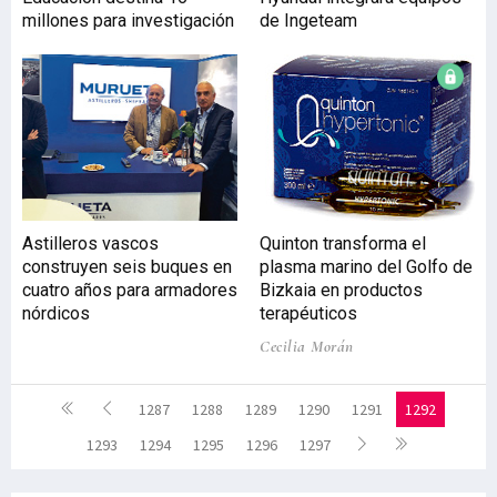
millones para investigación
de Ingeteam
Astilleros vascos
Quinton transforma el
construyen seis buques en
plasma marino del Golfo de
cuatro años para armadores
Bizkaia en productos
nórdicos
terapéuticos
Cecilia Morán
1287
1288
1289
1290
1291
1292
1293
1294
1295
1296
1297