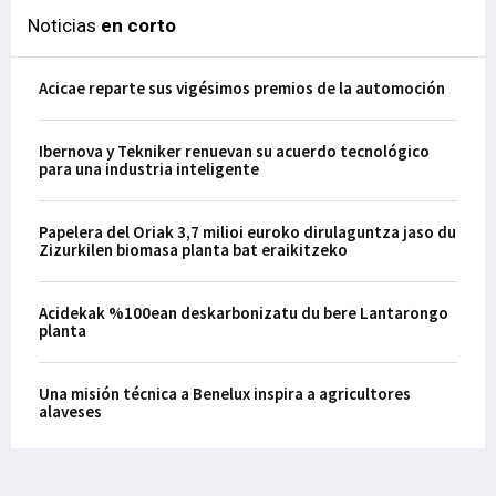
Noticias
en corto
Acicae reparte sus vigésimos premios de la automoción
Ibernova y Tekniker renuevan su acuerdo tecnológico
para una industria inteligente
Papelera del Oriak 3,7 milioi euroko dirulaguntza jaso du
Zizurkilen biomasa planta bat eraikitzeko
Acidekak %100ean deskarbonizatu du bere Lantarongo
planta
Una misión técnica a Benelux inspira a agricultores
alaveses