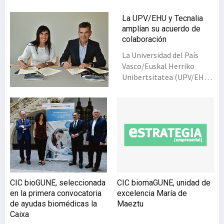
La UPV/EHU y Tecnalia
amplían su acuerdo de
colaboración
La Universidad del País
Vasco/Euskal Herriko
Unibertsitatea (UPV/EHU)
y el centro de
investigación y desarrollo
tecnológico Tecnalia han
suscrito un nuevo convenio
marco de colaboración
para estrechar las
relaciones entre ambas
entidades e incrementar
las actividades de
CIC bioGUNE, seleccionada
CIC biomaGUNE, unidad de
colaboración ya existentes
en la primera convocatoria
excelencia María de
en formación,
de ayudas biomédicas la
Maeztu
investigación,
Caixa
transferencia, innovación