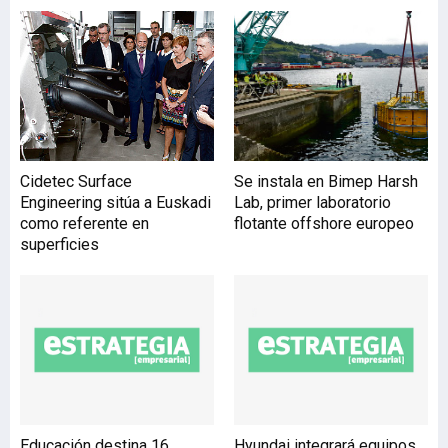
y divulgación del
conocimiento. El acuerdo
contempla, entre otras
acciones, en el ámbito
educativo, la utilización de
las Aulas Tecnalia,
espacios en la UPV/EHU
para la realización de
Cidetec Surface
Se instala en Bimep Harsh
trabajos fin de grado, fin
Engineering sitúa a Euskadi
Lab, primer laboratorio
de máster y tesis
como referente en
flotante offshore europeo
doctorales codirigidas por
superficies
personal de Tecnalia.
También incluye l
Educación destina 16
Hyundai integrará equipos