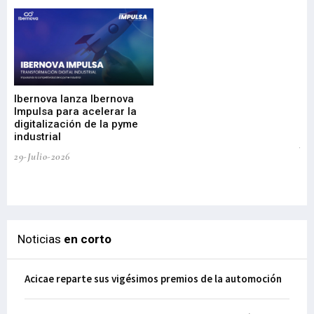
Mi
nu
di
Ibernova lanza Ibernova
ma
Impulsa para acelerar la
in
digitalización de la pyme
mi
industrial
de
te
29-Julio-2026
el
29-
Noticias
en corto
Acicae reparte sus vigésimos premios de la automoción