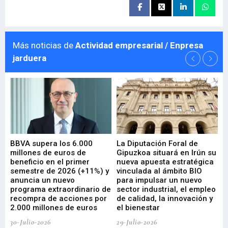
Más noticias de
Actividad empresarial / Enpresa
jarduera
e
BBVA supera los 6.000
La Diputación Foral de
En
millones de euros de
Gipuzkoa situará en Irún su
em
beneficio en el primer
nueva apuesta estratégica
de
ad
semestre de 2026 (+11%) y
vinculada al ámbito BIO
En
anuncia un nuevo
para impulsar un nuevo
En
programa extraordinario de
sector industrial, el empleo
29-
recompra de acciones por
de calidad, la innovación y
2.000 millones de euros
el bienestar
30-Julio-2026
29-Julio-2026