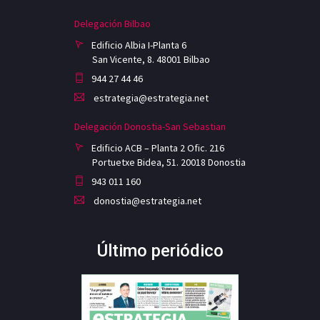
Delegación Bilbao
Edificio Albia I-Planta 6
San Vicente, 8. 48001 Bilbao
944 27 44 46
estrategia@estrategia.net
Delegación Donostia-San Sebastian
Edificio ACB – Planta 2 Ofic. 216
Portuetxe Bidea, 51. 20018 Donostia
943 011 160
donostia@estrategia.net
Último periódico